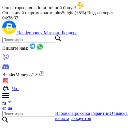
Операторы спят. Лови ночной бонус!
Оплачивай с промокодом:
plus5night (+5%)
Выдача через
04:36:31
.
Bendermoney
Магазин Бендера
Пишите нам:
BenderMoney#7130
Чат
ru
en
ua
Игровая
Прокачка
Гарантии
Отзывы
П
валюта
аккаунтов