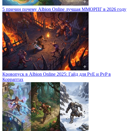
5 причин почему Albion Online лучшая ММОРПГ в 2026 году
Кровопуск в Albion Online 2025: Гайд для PvE и PvP в
Корраптах