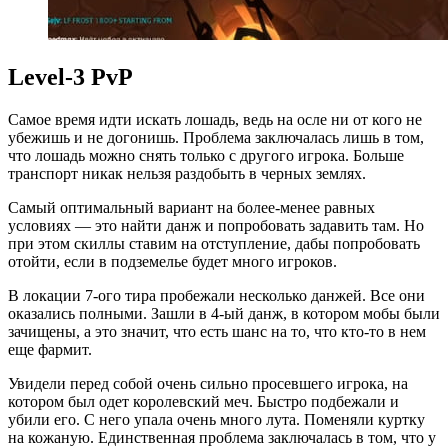
Level-3 PvP
Самое время идти искать лошадь, ведь на осле ни от кого не
убежишь и не догонишь. Проблема заключалась лишь в том,
что лошадь можно снять только с другого игрока. Больше
транспорт никак нельзя раздобыть в черных землях.
Самый оптимальный вариант на более-менее равных
условиях — это найти данж и попробовать задавить там. Но
при этом скиллы ставим на отступление, дабы попробовать
отойти, если в подземелье будет много игроков.
В локации 7-ого тира пробежали несколько данжей. Все они
оказались полными. Зашли в 4-ый данж, в котором мобы были
зачищены, а это значит, что есть шанс на то, что кто-то в нем
еще фармит.
Увидели перед собой очень сильно просевшего игрока, на
котором был одет королевский меч. Быстро подбежали и
убили его. С него упала очень много лута. Поменяли куртку
на кожаную. Единственная проблема заключалась в том, что у