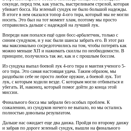
секунде, перед тем, как упасть, выстреливаем стрелой, которая
убивает босса. На зеленый сундук не было большой надежды.
В итоге в нем оказался топор 4-ого тира, который мы не могли
носить. Это был на тот момент хлам, поэтому мы просто
отправились дальше с надеждой на лучший лук.
Впереди нам попался ещё один босс-арбалетчик, только с
синим сундуком, и у нас были шансы забрать его. В этот раз
мы максимально сосредоточились на том, чтобы потерять как
можно меньше ХП и нажимать скиллы по необходимости. В
принципе, получилось так же, как и с прошлым боссом.
Из сундука выпал боевой лук 4-ого тира и мантия ученого 5-
ого тира. Это самая настоящая удача. Таким образом, мы
раздобыли себе не просто любое оружие, а боевой лук. Тот
лук, с которым ходили везде. С которым могли отбиваться и
убегать. И, наконец, который помог дойти до конца этой
миссии.
Финального босса мы забрали без особых проблем. К
сожалению, из сундуков ничего не выпало, но мы остались
полностью довольны результатом.
Дальше нас ожидает еще два данжа. Пройдя по второму данжу
и забрав по дороге зеленый сундук, вышли на финального