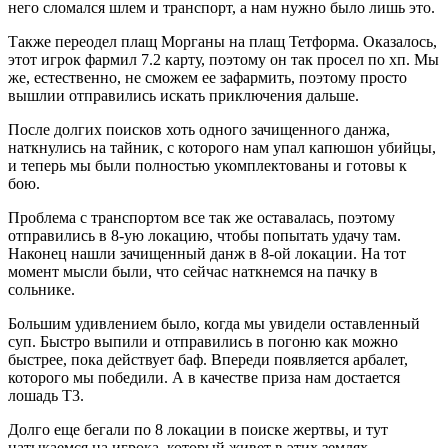
него сломался шлем и транспорт, а нам нужно было лишь это.
Также переодел плащ Морганы на плащ Тетформа. Оказалось,
этот игрок фармил 7.2 карту, поэтому он так просел по хп. Мы
же, естественно, не сможем ее зафармить, поэтому просто
вышлии отправились искать приключения дальше.
После долгих поисков хоть одного зачищенного данжа,
наткнулись на тайник, с которого нам упал капюшон убийцы,
и теперь мы были полностью укомплектованы и готовы к
бою.
Проблема с транспортом все так же оставалась, поэтому
отправились в 8-ую локацию, чтобы попытать удачу там.
Наконец нашли зачищенный данж в 8-ой локации. На тот
момент мысли были, что сейчас наткнемся на пачку в
сольнике.
Большим удивлением было, когда мы увидели оставленный
суп. Быстро выпили и отправились в погоню как можно
быстрее, пока действует баф. Впереди появляется арбалет,
которого мы победили. А в качестве приза нам достается
лошадь Т3.
Долго еще бегали по 8 локации в поиске жертвы, и тут
натыкаемся на игрока, который живет в этих землях.