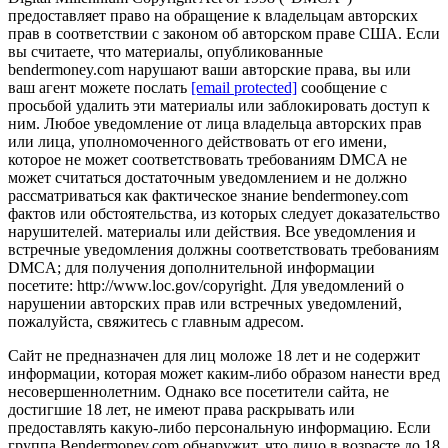
предоставляет право на обращение к владельцам авторских
прав в соответствии с законом об авторском праве США. Если
вы считаете, что материалы, опубликованные
bendermoney.com нарушают ваши авторские права, вы или
ваш агент можете послать
[email protected]
сообщение с
просьбой удалить эти материалы или заблокировать доступ к
ним. Любое уведомление от лица владельца авторских прав
или лица, уполномоченного действовать от его имени,
которое не может соответствовать требованиям DMCA не
может считаться достаточным уведомлением и не должно
рассматриваться как фактическое знание bendermoney.com
фактов или обстоятельства, из которых следует доказательство
нарушителей. материалы или действия. Все уведомления и
встречные уведомления должны соответствовать требованиям
DMCA; для получения дополнительной информации
посетите: http://www.loc.gov/copyright. Для уведомлений о
нарушении авторских прав или встречных уведомлений,
пожалуйста, свяжитесь с главным адресом.
Сайт не предназначен для лиц моложе 18 лет и не содержит
информации, которая может каким-либо образом нанести вред
несовершеннолетним. Однако все посетители сайта, не
достигшие 18 лет, не имеют права раскрывать или
предоставлять какую-либо персональную информацию. Если
группа Bendermoney.com обнаружит, что лицо в возрасте до 18