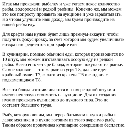
Итак мы прокачали рыбалку и уже тягаем некое количество
рыбы, водорослей и редкой рыбины. Конечно же, мы можем
это все попросту продавать на аукционе и уже зарабатывать.
Но чтобы улучшить наш доход, мы будем производить из
нашей рыбы еду.
Для крафта нам нужен будет лишь премиум-аккаунт, чтобы
получить фокусировку, за счет которой мы будем увеличивать
возврат ингредиентов при крафте еды.
В кулинарии, помимо обычной еды, которая производится по
10 штук, мы можем изготавливать особую еду из редкой
рыбы. Всего есть четыре блюда, которые покупают на рынке.
Самое ходовое — это жаркое из угря Т8, дальше идет
крабовый омлет Т7, салати из кракена Т6 и сэндвич с
подкаменщиком Т8.
Все эти блюда изготавливаются в размере одной штуки и
имеют неплохую стоимость на аукционе. Для их создания
нужно прокачать кулинарию до нужного тира. Это не
составит большого труда.
Рыбу, которую ловим, мы перерабатываем в куски рыбы в
лавке мясника и в кухне готовим из этого жареную рыбу.
Таким образом прокачивая кулинарию совершенно бесплатно.