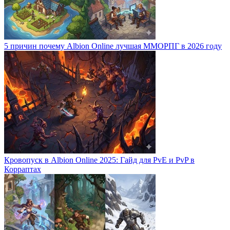
5 причин почему Albion Online лучшая ММОРПГ в 2026 году
Кровопуск в Albion Online 2025: Гайд для PvE и PvP в
Корраптах