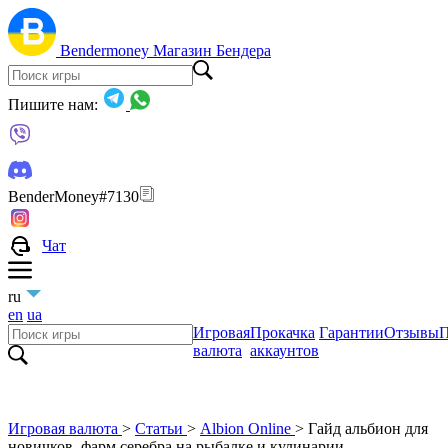
Bendermoney
Магазин Бендера
Пишите нам:
BenderMoney#7130
Чат
ru
en
ua
Игровая
Прокачка
Гарантии
Отзывы
П
валюта
аккаунтов
Игровая валюта
>
Статьи
>
Albion Online
>
Гайд альбион для
новичков, фарм серебра на рыбалке и кулинарии