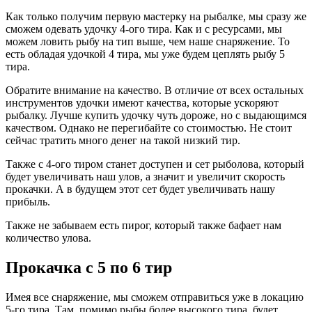
Как только получим первую мастерку на рыбалке, мы сразу же
сможем одевать удочку 4-ого тира. Как и с ресурсами, мы
можем ловить рыбу на тип выше, чем наше снаряжение. То
есть обладая удочкой 4 тира, мы уже будем цеплять рыбу 5
тира.
Обратите внимание на качество. В отличие от всех остальных
инструментов удочки имеют качества, которые ускоряют
рыбалку. Лучше купить удочку чуть дороже, но с выдающимся
качеством. Однако не перегибайте со стоимостью. Не стоит
сейчас тратить много денег на такой низкий тир.
Также с 4-ого тиром станет доступен и сет рыболова, который
будет увеличивать наш улов, а значит и увеличит скорость
прокачки. А в будущем этот сет будет увеличивать нашу
прибыль.
Также не забываем есть пирог, который также бафает нам
количество улова.
Прокачка с 5 по 6 тир
Имея все снаряжение, мы сможем отправиться уже в локацию
5-го тира. Там, помимо рыбы более высокого тира, будет