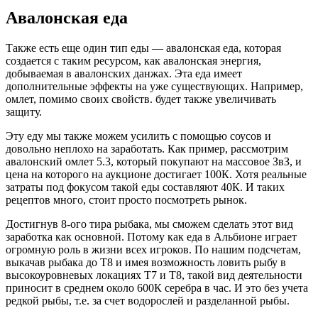
Авалонская еда
Также есть еще один тип еды — авалонская еда, которая
создается с таким ресурсом, как авалонская энергия,
добываемая в авалонских данжах. Эта еда имеет
дополнительные эффекты на уже существующих. Например,
омлет, помимо своих свойств. будет также увеличивать
защиту.
Эту еду мы также можем усилить с помощью соусов и
довольно неплохо на заработать. Как пример, рассмотрим
авалонский омлет 5.3, который покупают на массовое ЗвЗ, и
цена на которого на аукционе достигает 100К. Хотя реальные
затраты под фокусом такой еды составляют 40К. И таких
рецептов много, стоит просто посмотреть рынок.
Достигнув 8-ого тира рыбака, мы сможем сделать этот вид
заработка как основной. Потому как еда в Альбионе играет
огромную роль в жизни всех игроков. По нашим подсчетам,
выкачав рыбака до Т8 и имея возможность ловить рыбу в
высокоуровневых локациях Т7 и Т8, такой вид деятельности
приносит в среднем около 600К серебра в час. И это без учета
редкой рыбы, т.е. за счет водорослей и разделанной рыбы.