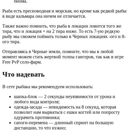
биома.
Рыба есть пресноводная и морская, но кроме как редкой рыбы
в виде кальмара она ничем не отличается.
Также важно помнить, что рыба в локации ловится того же
тира, что и локация + на 2 тира ниже. То есть 7-ую редкую
рыбу мы сможем поймать только в Черных локациях -ого и 8-
ого тира.
Отправляясь в Черные земли, помните, что мы в любой
момент можем стать жертвой толпы гангеров, так как в игре
Free PvP соло-фарм.
Что надевать
В сете рыбака мы рекомендуем использовать:
шапка-блок — 2 секунды неуязвимости от урона и
любого вида контроля;
одежда-засада — невидимость на 8 секунд, которая
позволит нам вырваться с ешки когтей или попросту
одурачить противника;
сапоги-перемена — длинный спринт на большую
дистанцию, то что нужно;