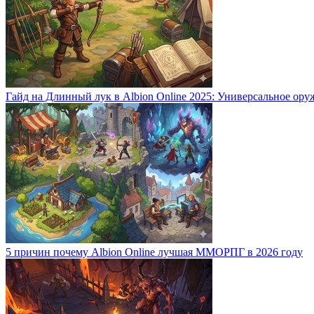
Гайд на Длинный лук в Albion Online 2025: Универсальное ору
5 причин почему Albion Online лучшая ММОРПГ в 2026 году