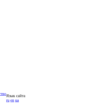
ство
Язык сайта
ru
en
ua