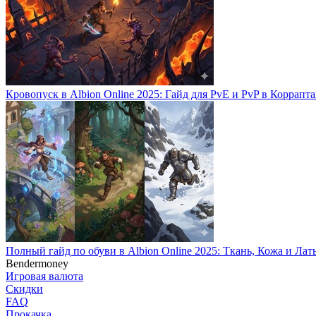
Кровопуск в Albion Online 2025: Гайд для PvE и PvP в Коррапта
Полный гайд по обуви в Albion Online 2025: Ткань, Кожа и Лат
Bendermoney
Игровая валюта
Скидки
FAQ
Прокачка