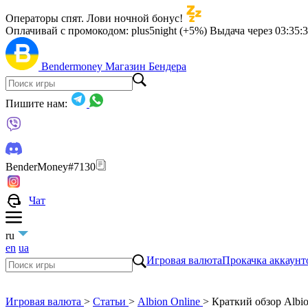
Операторы спят. Лови ночной бонус!
Оплачивай с промокодом:
plus5night (+5%)
Выдача через
03:35:
Bendermoney
Магазин Бендера
Пишите нам:
BenderMoney#7130
Чат
ru
en
ua
Игровая валюта
Прокачка аккаунт
Игровая валюта
>
Статьи
>
Albion Online
>
Краткий обзор Albio