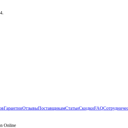
33
.
ов
Гарантии
Отзывы
Поставщикам
Статьи
Скидки
FAQ
Сотрудниче
n Online