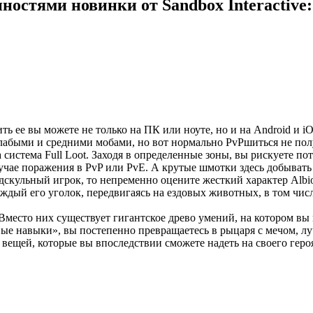
ностями новинки от Sandbox Interactive:
ть ее вы можете не только на ПК или ноуте, но и на Android и i
 слабыми и средними мобами, но вот нормально PvPшиться не пол
а система Full Loot. Заходя в определенные зоны, вы рискуете по
чае поражения в PvP или PvE. А крутые шмотки здесь добывать о
дскульный игрок, то непременно оцените жесткий характер Albi
аждый его уголок, передвигаясь на ездовых животных, в том чис
 Вместо них существует гигантское древо умений, на котором вы
ые навыки», вы постепенно превращаетесь в рыцаря с мечом, лу
вещей, которые вы впоследствии сможете надеть на своего героя