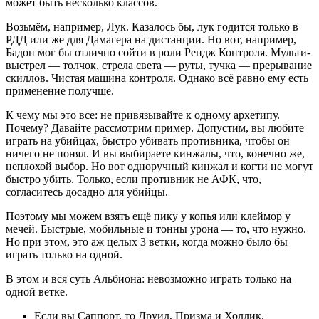
может быть несколько классов.
Возьмём, например, Лук. Казалось бы, лук годится только в
РДД или же для Дамагера на дистанции. Но вот, например,
Бадон мог бы отлично сойти в роли Рендж Контроля. Мульти-
выстрел — толчок, стрела света — руты, тучка — прерывание
скиллов. Чистая машина контроля. Однако всё равно ему есть
применение получше.
К чему мы это все: не привязывайте к одному архетипу.
Почему? Давайте рассмотрим пример. Допустим, вы любите
играть на убийцах, быстро убивать противника, чтобы он
ничего не понял. И вы выбираете кинжалы, что, конечно же,
неплохой выбор. Но вот одноручный кинжал и когти не могут
быстро убить. Только, если противник не АФК, что,
согласитесь досадно для убийцы.
Поэтому мы можем взять ещё пику у копья или клеймор у
мечей. Быстрые, мобильные и тонны урона — то, что нужно.
Но при этом, это аж целых 3 ветки, когда можно было бы
играть только на одной.
В этом и вся суть Альбиона: невозможно играть только на
одной ветке.
Если вы Саппорт, то Друид, Призма и Холлик.