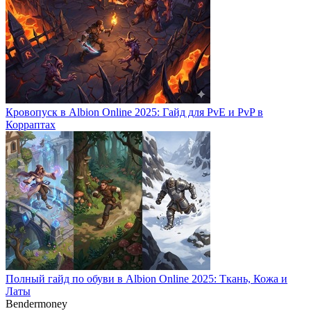
Кровопуск в Albion Online 2025: Гайд для PvE и PvP в
Корраптах
Полный гайд по обуви в Albion Online 2025: Ткань, Кожа и
Латы
Bendermoney