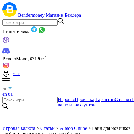
Bendermoney
Магазин Бендера
Пишите нам:
BenderMoney#7130
Чат
ru
en
ua
Игровая
Прокачка
Гарантии
Отзывы
П
валюта
аккаунтов
Игровая валюта
>
Статьи
>
Albion Online
>
Гайд для новичков
альбион, оружие и классы, топ билды.