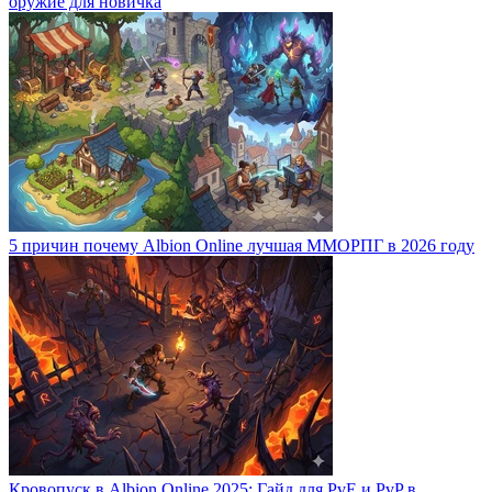
оружие для новичка
5 причин почему Albion Online лучшая ММОРПГ в 2026 году
Кровопуск в Albion Online 2025: Гайд для PvE и PvP в