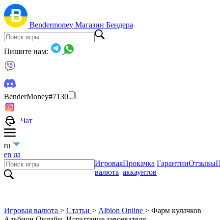
Bendermoney
Магазин Бендера
Пишите нам:
BenderMoney#7130
Чат
ru
en
ua
Игровая
Прокачка
Гарантии
Отзывы
П
валюта
аккаунтов
Игровая валюта
>
Статьи
>
Albion Online
>
Фарм кулачков
Альбион Онлайн. Испытание завоевателя.