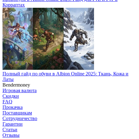
Корраптах
Полный гайд по обуви в Albion Online 2025: Ткань, Кожа и
Латы
Bendermoney
Игровая валюта
Скидки
FAQ
Прокачка
Поставщикам
Сотрудничество
Гарантии
Статьи
Отзывы