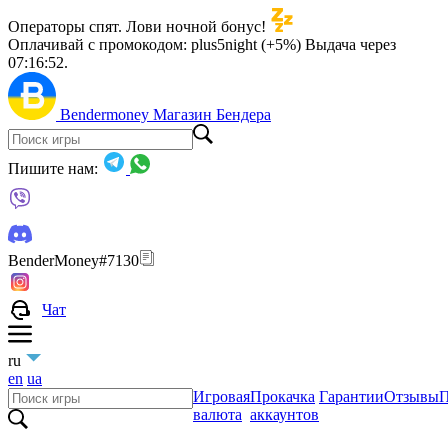
Операторы спят. Лови ночной бонус!
Оплачивай с промокодом:
plus5night (+5%)
Выдача через
07:16:51
.
Bendermoney
Магазин Бендера
Пишите нам:
BenderMoney#7130
Чат
ru
en
ua
Игровая
Прокачка
Гарантии
Отзывы
П
валюта
аккаунтов