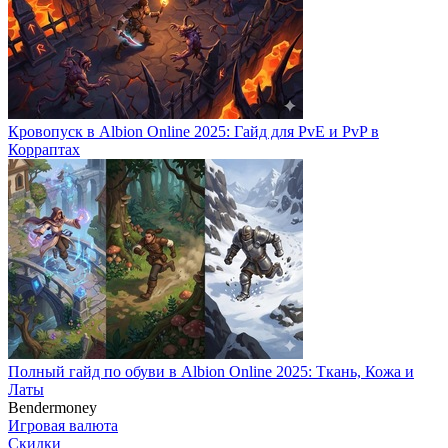
Кровопуск в Albion Online 2025: Гайд для PvE и PvP в
Корраптах
Полный гайд по обуви в Albion Online 2025: Ткань, Кожа и
Латы
Bendermoney
Игровая валюта
Скидки