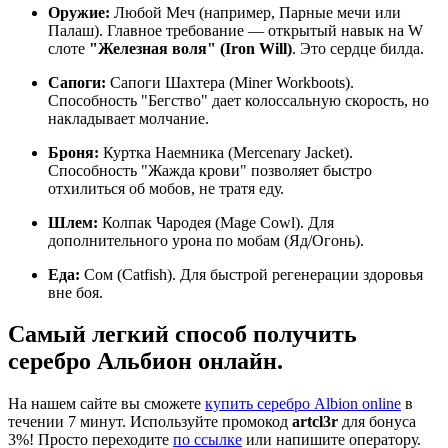
Оружие:
Любой Меч (например, Парные мечи или
Палаш). Главное требование — открытый навык на W
слоте
"Железная воля" (Iron Will)
. Это сердце билда.
Сапоги:
Сапоги Шахтера (Miner Workboots).
Способность "Бегство" дает колоссальную скорость, но
накладывает молчание.
Броня:
Куртка Наемника (Mercenary Jacket).
Способность "Жажда крови" позволяет быстро
отхилиться об мобов, не тратя еду.
Шлем:
Колпак Чародея (Mage Cowl). Для
дополнительного урона по мобам (Яд/Огонь).
Еда:
Сом (Catfish). Для быстрой регенерации здоровья
вне боя.
Самый легкий способ получить
серебро Альбион онлайн.
На нашем сайте вы сможете
купить серебро Albion online
в
течении 7 минут. Используйте промокод
artcl3r
для бонуса
3%! Просто переходите
по ссылке
или напишите оператору.