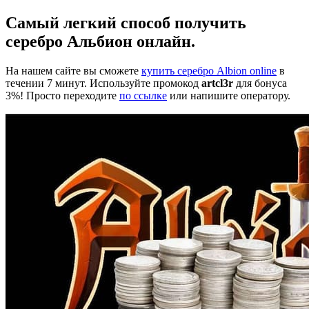
Самый легкий способ получить
серебро Альбион онлайн.
На нашем сайте вы сможете
купить серебро Albion online
в
течении 7 минут. Используйте промокод
artcl3r
для бонуса
3%! Просто переходите
по ссылке
или напишите оператору.