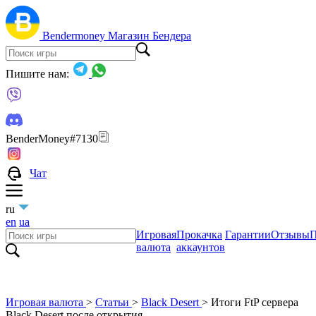
Bendermoney
Магазин Бендера
Пишите нам:
BenderMoney#7130
Чат
ru
en
ua
Игровая
Прокачка
Гарантии
Отзывы
П
валюта
аккаунтов
Игровая валюта
>
Статьи
>
Black Desert
>
Итоги FtP сервера
Black Desert после открытия.