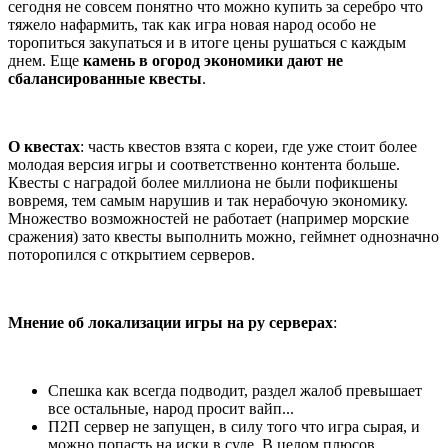
сегодня не совсем понятно что можно купить за серебро что
тяжело нафармить, так как игра новая народ особо не
торопиться закупаться и в итоге цены рушаться с каждым
днем. Еще
камень в огород экономики дают не
сбалансированные квесты
.
О квестах
: часть квестов взята с кореи, где уже стоит более
молодая версия игры и соответственно контента больше.
Квесты с наградой более миллиона не были пофикшены
вовремя, тем самым нарушив и так нерабочую экономику.
Множество возможностей не работает (например морские
сражения) зато квесты выполнить можно, геймнет однозначно
поторопился с открытием серверов.
Мнение об локализации игры на ру серверах
:
Спешка как всегда подводит, раздел жалоб превышает
все остальные, народ просит вайп...
П2П сервер не запущен, в силу того что игра сырая, и
можно попасть на иски в суде. В целом плюсов