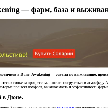
kening — фарм, база и выжива
 новичков в Dune: Awakening — советы по выживанию, прокач
итесь к гонке за прогрессом, а хотите погрузиться в атмосферу 
 которые повысят комфорт, выживаемость и эффективность фарма
 в Дюне.
ечении 7 минут, просто переходите
по ссылке
или напишите опера