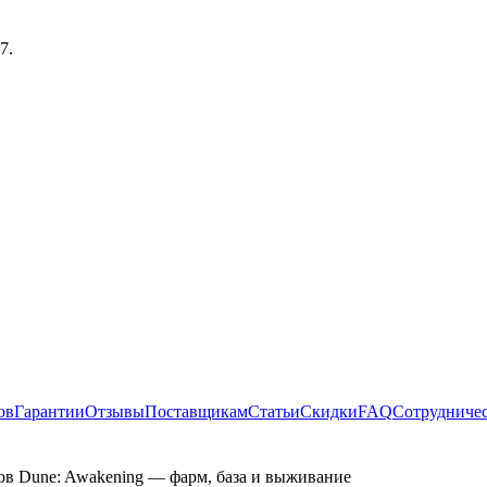
16
.
ов
Гарантии
Отзывы
Поставщикам
Статьи
Скидки
FAQ
Сотрудниче
ов Dune: Awakening — фарм, база и выживание