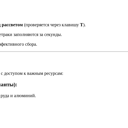
д рассветом
(проверяется через клавишу
T
).
траки заполняются за секунды.
ффективного сбора.
с доступом к важным ресурсам:
ланты):
я руда и алюминий.