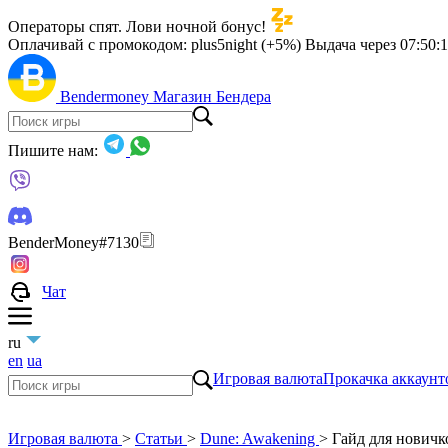
Операторы спят. Лови ночной бонус!
Оплачивай с промокодом:
plus5night (+5%)
Выдача через
07:50:
Bendermoney
Магазин Бендера
Пишите нам:
BenderMoney#7130
Чат
ru
en
ua
Игровая валюта
Прокачка аккаунт
Игровая валюта
>
Статьи
>
Dune: Awakening
>
Гайд для новичк