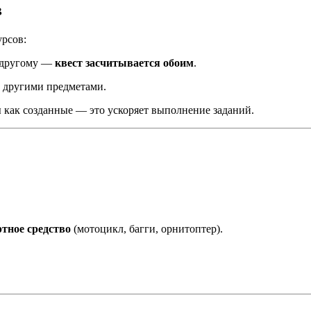
в
урсов:
л другому —
квест засчитывается обоим
.
и другими предметами.
ы как созданные — это ускоряет выполнение заданий.
тное средство
(мотоцикл, багги, орнитоптер).