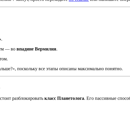
»
.
тем — во
впадине Вермилия
.
том.
альше?», поскольку все этапы описаны максимально понятно.
а
 стоит разблокировать
класс Планетолога
. Его пассивные спосо