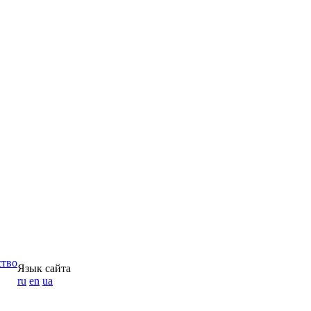
ство
Язык сайта
ru
en
ua