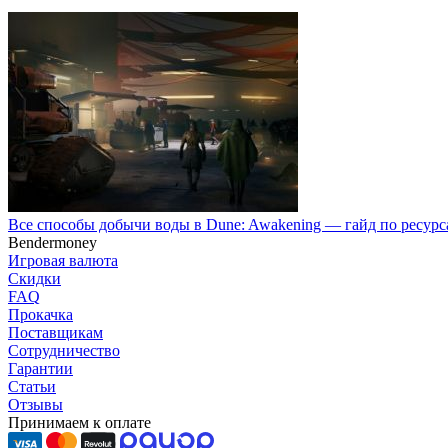
Все способы добычи воды в Dune: Awakening — гайд по ресурс
Bendermoney
Игровая валюта
Скидки
FAQ
Прокачка
Поставщикам
Сотрудничество
Гарантии
Статьи
Отзывы
Принимаем к оплате