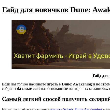
Гайд для новичков Dune: Awa
Гайд для
Если вы только начинаете играть в
Dune: Awakening
и не стрем
собраны
базовые советы
, основанные на игровых механиках,
Самый легкий способ получить солярий
На нашем сайте вы сможете
купить Solaris Dune Awakening
в т