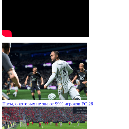
Пасы, о которых не знают 99% игроков FC 26