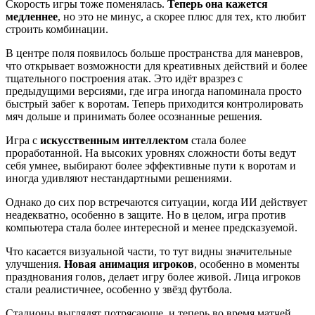
Скорость игры тоже поменялась.
Теперь она кажется
медленнее
, но это не минус, а скорее плюс для тех, кто любит
строить комбинации.
В центре поля появилось больше пространства для маневров,
что открывает возможности для креативных действий и более
тщательного построения атак. Это идёт вразрез с
предыдущими версиями, где игра иногда напоминала просто
быстрый забег к воротам. Теперь приходится контролировать
мяч дольше и принимать более осознанные решения.
Игра с
искусственным интеллектом
стала более
проработанной. На высоких уровнях сложности боты ведут
себя умнее, выбирают более эффективные пути к воротам и
иногда удивляют нестандартными решениями.
Однако до сих пор встречаются ситуации, когда ИИ действует
неадекватно, особенно в защите. Но в целом, игра против
компьютера стала более интересной и менее предсказуемой.
Что касается визуальной части, то тут видны значительные
улучшения.
Новая анимация игроков
, особенно в моменты
празднования голов, делает игру более живой. Лица игроков
стали реалистичнее, особенно у звёзд футбола.
Стадионы выглядят потрясающе, и теперь во время матчей