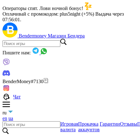
Операторы спят. Лови ночной бонус!
Оплачивай с промокодом:
plus5night (+5%)
Выдача через
07:56:00
.
Bendermoney
Магазин Бендера
Пишите нам:
BenderMoney#7130
Чат
ru
en
ua
Игровая
Прокачка
Гарантии
Отзывы
П
валюта
аккаунтов