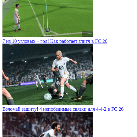
7 из 10 угловых – гол! Как работает глитч в FC 26
Взломай защиту! 4 непобедимые связки для 4-4-2 в FC 26