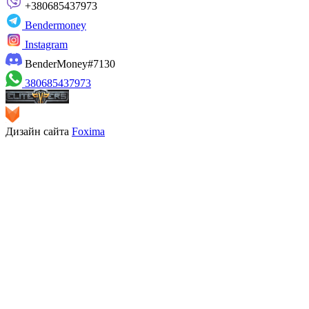
+380685437973
Bendermoney
Instagram
BenderMoney#7130
380685437973
Дизайн сайта
Foxima