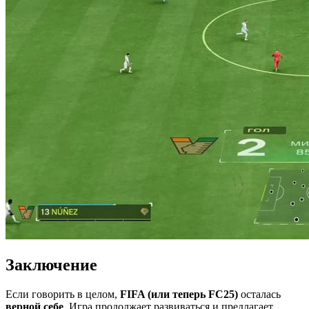
Заключение
Если говорить в целом,
FIFA (или теперь FC25)
осталась
верной себе
. Игра продолжает развиваться и предлагает