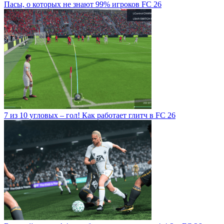
Пасы, о которых не знают 99% игроков FC 26
7 из 10 угловых – гол! Как работает глитч в FC 26