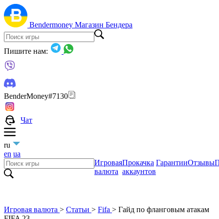
Bendermoney
Магазин Бендера
Пишите нам:
BenderMoney#7130
Чат
ru
en
ua
Игровая
Прокачка
Гарантии
Отзывы
П
валюта
аккаунтов
Игровая валюта
>
Статьи
>
Fifa
>
Гайд по фланговым атакам
FIFA 23