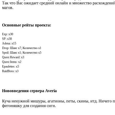
Так что Вас ожидает средний онлайн и множество расхождений
магов.
Основные рейты проекта:
Exp: x30
SP: x30
Adena: x15
Drop: Шанс x7; Количество х1
Spoil: Шанс x1; Количество х5
Quest Reward: x3
Quest Items: x2
Epaulettes: x5
RaidBoss: х3
Нововведения сервера Averia
Куча ненужной мишуры, агатионы, петы, скины, итд. Ничего п
фитоняшку для создания сигн.