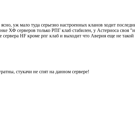
не ясно, уж мало туда серьезно настроенных кланов ходит после
ынке ХФ серверов только РПГ клаб стабилен, у Астериоса своя "
ые сервера HF кроме рпг клаб и выходит что Аверия еще не тако
уратны, стукачи не спят на данном сервере!