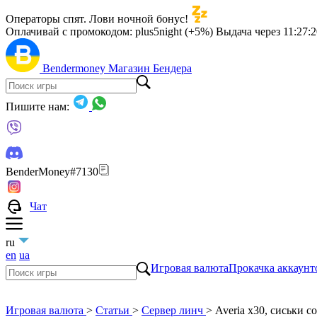
Операторы спят. Лови ночной бонус!
Оплачивай с промокодом:
plus5night (+5%)
Выдача через
11:27:
Bendermoney
Магазин Бендера
Пишите нам:
BenderMoney#7130
Чат
ru
en
ua
Игровая валюта
Прокачка аккаунт
Игровая валюта
>
Статьи
>
Сервер линч
>
Averia x30, сиськи c