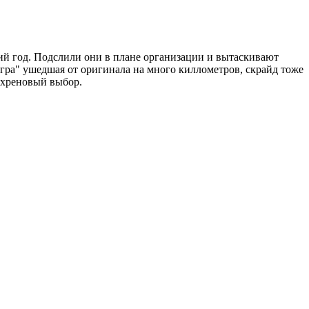
дний год. Подслили они в плане организации и вытаскивают
игра" ушедшая от оригинала на много киллометров, скрайд тоже
й хреновый выбор.