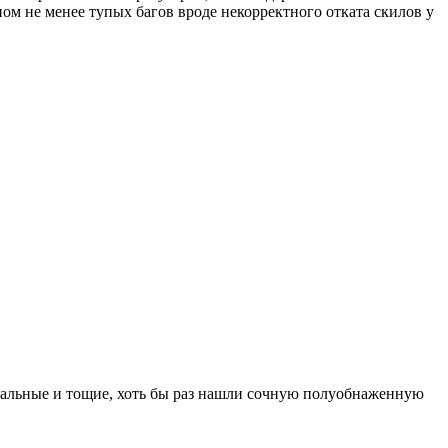
ом не менее тупых багов вроде некорректного отката скилов у
суальные и тощие, хоть бы раз нашли сочную полуобнаженную