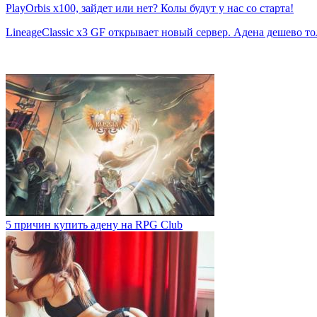
PlayOrbis x100, зайдет или нет? Колы будут у нас со старта!
LineageClassic x3 GF открывает новый сервер. Адена дешево тол
5 причин купить адену на RPG Club