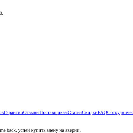
19
.
ов
Гарантии
Отзывы
Поставщикам
Статьи
Скидки
FAQ
Сотрудниче
ome back, успей купить адену на аверии.