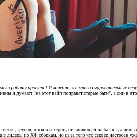
ную работу проекта! И конечно же много очаровательных деву
аивны и думают "на этот вайп поправят старые баги", а они в ит
 петов, трусов, носков и херни, не влияющей на баланс, а лиш
я в лидеры по ХФ сборкам, но из за того что сервер настроен уж