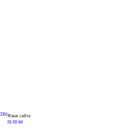
ство
Язык сайта
ru
en
ua