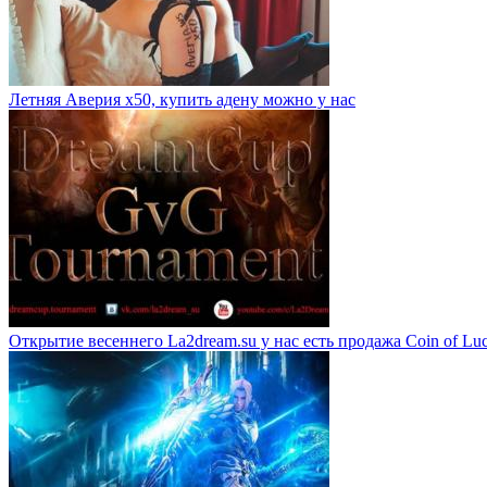
Летняя Аверия х50, купить адену можно у нас
Открытие весеннего La2dream.su у нас есть продажа Coin of Lu