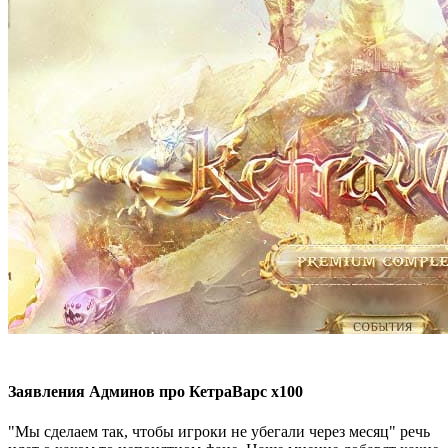
Заявления Админов про КетраВарс х100
"Мы сделаем так, чтобы игроки не убегали через месяц" речь