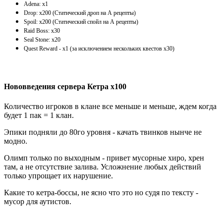
Adena: x1
Drop: x200 (Статический дроп на А рецепты)
Spoil: x200 (Статический спойл на А рецепты)
Raid Boss: x30
Seal Stone: x20
Quest Reward - x1 (за исключением нескольких квестов х30)
Нововведения сервера Кетра х100
Количество игроков в клане все меньше и меньше, ждем когда
будет 1 пак = 1 клан.
Эпики подняли до 80го уровня - качать твинков нынче не
модно.
Олимп только по выходным - привет мусорные хиро, хрен
там, а не отсутствие залива. Усложнение любых действий
только упрощает их нарушение.
Какие то кетра-боссы, не ясно что это но судя по тексту -
мусор для аутистов.