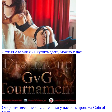
Летняя Аверия х50, купить адену можно у нас
Открытие весеннего La2dream.su у нас есть продажа Coin of