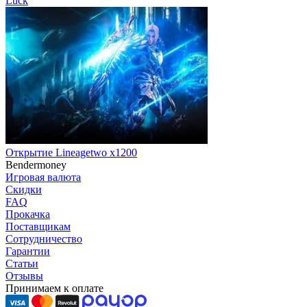
Luck
Открытие Lineagetwo x1200
Bendermoney
Игровая валюта
Скидки
FAQ
Прокачка
Поставщикам
Сотрудничество
Гарантии
Статьи
Отзывы
Принимаем к оплате