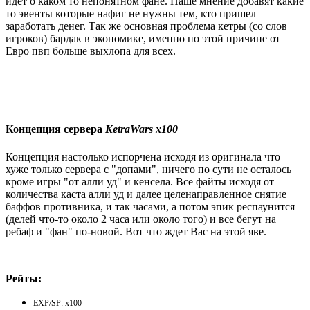
идет о каком то непонятном фане. Наше мнение добавят какие
то эвенты которые нафиг не нужны тем, кто пришел
заработать денег. Так же основная проблема кетры (со слов
игроков) бардак в экономике, именно по этой причине от
Евро пвп больше выхлопа для всех.
Концепция сервера
KetraWars x100
Концепция настолько испорчена исходя из оригинала что
хуже только сервера с "допами", ничего по сути не осталось
кроме игры "от алли уд" и кенсела. Все файты исходя от
количества каста алли уд и далее целенаправленное снятие
баффов противника, и так часами, а потом эпик респаунится
(делей что-то около 2 часа или около того) и все бегут на
ребаф и "фан" по-новой. Вот что ждет Вас на этой яве.
Рейты:
EXP/SP: x100