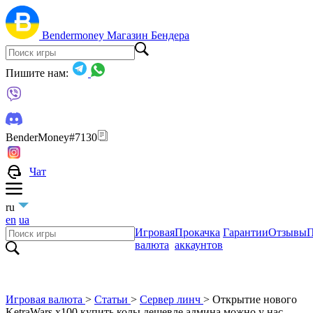
Bendermoney
Магазин Бендера
Пишите нам:
BenderMoney#7130
Чат
ru
en
ua
Игровая
Прокачка
Гарантии
Отзывы
П
валюта
аккаунтов
Игровая валюта
>
Статьи
>
Сервер линч
>
Открытие нового
KetraWars x100 купить колы дешевле админа можно у нас