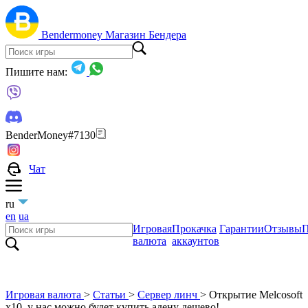
Bendermoney
Магазин Бендера
Пишите нам:
BenderMoney#7130
Чат
ru
en
ua
Игровая
Прокачка
Гарантии
Отзывы
П
валюта
аккаунтов
Игровая валюта
>
Статьи
>
Сервер линч
>
Открытие Melcosoft
x10, у нас можно будет купить адену дешево!