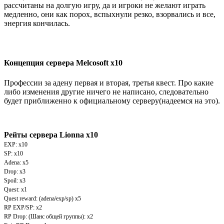
рассчитаны на долгую игру, да и игроки не желают играть
медленно, они как порох, вспыхнули резко, взорвались и все,
энергия кончилась.
Концепция сервера Melcosoft x10
Профессии за адену первая и вторая, третья квест. Про какие
либо изменения другие ничего не написано, следовательно
будет приближенно к официальному серверу(надеемся на это).
Рейты сервера Lionna x10
EXP: x10
SP: x10
Adena: x5
Drop: x3
Spoil: x3
Quest: x1
Quest reward: (adena/exp/sp) x5
RP EXP/SP: x2
RP Drop: (Шанс общей группы): x2