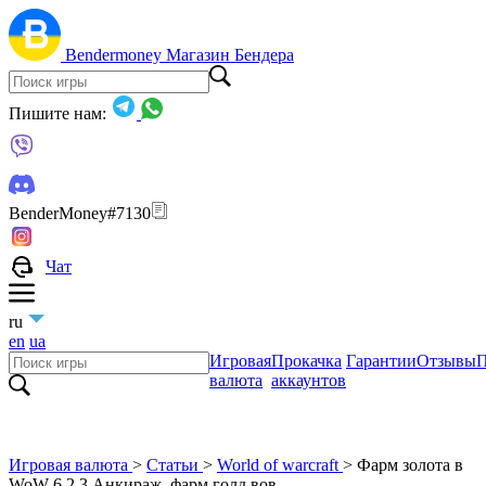
Bendermoney
Магазин Бендера
Пишите нам:
BenderMoney#7130
Чат
ru
en
ua
Игровая
Прокачка
Гарантии
Отзывы
П
валюта
аккаунтов
Игровая валюта
>
Статьи
>
World of warcraft
>
Фарм золота в
WoW 6.2.3 Анкираж, фарм голд вов.