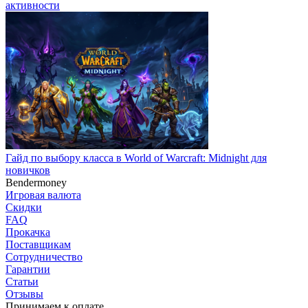
активности
Гайд по выбору класса в World of Warcraft: Midnight для
новичков
Bendermoney
Игровая валюта
Скидки
FAQ
Прокачка
Поставщикам
Сотрудничество
Гарантии
Статьи
Отзывы
Принимаем к оплате