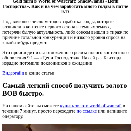
Gold farm в World of Warcraft: Shadowlands «Цепи
Господства». Как и на чем заработать много голды в патче
9.1?
Подавляющее число методов заработка голды, которые
возникли в контенте первого сезона в темных землях,
потеряли былую актуальность, либо совсем вышли в тираж по
причине тотальной конкуренции и низкого уровня спроса на
какой-нибудь предмет.
Это происходит из-за отложенного релиза нового контентного
обновления 9.1 — «Цепи Господства». На сей раз Близзард
изрядно потомили поклонников в ожидании.
Видеогайд
в конце статьи
Самый легкий способ получить золото
ВОВ быстро.
На нашем сайте вы сможете
купить золото world of warcraft
в
течении 7 минут, просто переходите
по ссылке
или напишите
оператору.