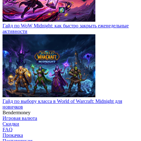
Гайд по WoW Midnight: как быстро закрыть еженедельные
активности
Гайд по выбору класса в World of Warcraft: Midnight для
новичков
Bendermoney
Игровая валюта
Скидки
FAQ
Прокачка
Поставщикам