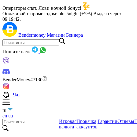
Операторы спят. Лови ночной бонус!
Оплачивай с промокодом:
plus5night (+5%)
Выдача через
09:19:40
.
Bendermoney
Магазин Бендера
Пишите нам:
BenderMoney#7130
Чат
ru
en
ua
Игровая
Прокачка
Гарантии
Отзывы
П
валюта
аккаунтов