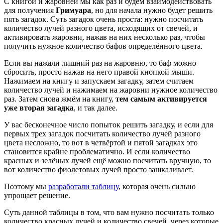
С книгой и жаровней мы как раз и будем взаимодействовать
для получения
Гримуара
, но для начала нужно будет решить
пять загадок. Суть загадок очень проста: нужно посчитать
количество лучей разного цвета, исходящих от свечей, и
активировать жаровни, нажав на них несколько раз, чтобы
получить нужное количество бафов определённого цвета.
Если вы нажали лишний раз на жаровню, то баф можно
сбросить, просто нажав на него правой кнопкой мыши.
Нажимаем на книгу и запускаем загадку, затем считаем
количество лучей и нажимаем на жаровни нужное количество
раз. Затем снова жмём на книгу,
тем самым активируется
уже вторая загадка
, и так далее.
У вас бесконечное число попыток решить загадку, и если для
первых трех загадок посчитать количество лучей разного
цвета несложно, то вот в четвёртой и пятой загадках это
становится крайне проблематично. И если количество
красных и зелёных лучей ещё можно посчитать вручную, то
вот количество фиолетовых лучей просто зашкаливает.
Поэтому мы
разработали таблицу
, которая очень сильно
упрощает решение.
Суть данной таблицы в том, что вам нужно посчитать только
количество красных лучей и количество свечей, через которые