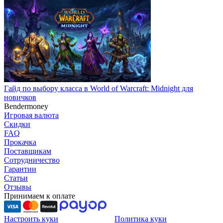
Гайд по выбору класса в World of Warcraft: Midnight для
новичков
Bendermoney
Игровая валюта
Скидки
FAQ
Прокачка
Поставщикам
Сотрудничество
Гарантии
Статьи
Отзывы
Принимаем к оплате
Настроить куки
Политика куки