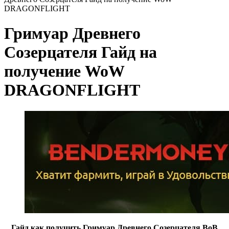
DRAGONFLIGHT
Гримуар Древнего
Созерцателя Гайд на
получение WoW
DRAGONFLIGHT
Гайд как получить Гримуар Древнего Созерцателя ВоВ