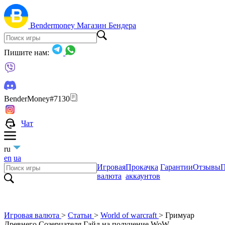
Bendermoney
Магазин Бендера
Пишите нам:
BenderMoney#7130
Чат
ru
en
ua
Игровая
Прокачка
Гарантии
Отзывы
П
валюта
аккаунтов
Игровая валюта
>
Статьи
>
World of warcraft
>
Гримуар
Древнего Созерцателя Гайд на получение WoW