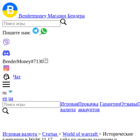
Bendermoney
Магазин Бендера
Пишите нам:
BenderMoney#7130
Чат
ru
en
ua
Игровая
Прокачка
Гарантии
Отзывы
П
валюта
аккаунтов
Игровая валюта
>
Статьи
>
World of warcraft
>
Исторические
кампании в WoW 11.17 — гайд по новым заданиям и