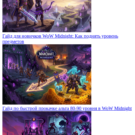
Гайд для новичков WoW Midnight: Как поднять уровень
предметов
Гайд по быстрой прокачке альта 80-90 уровня в WoW Midnight