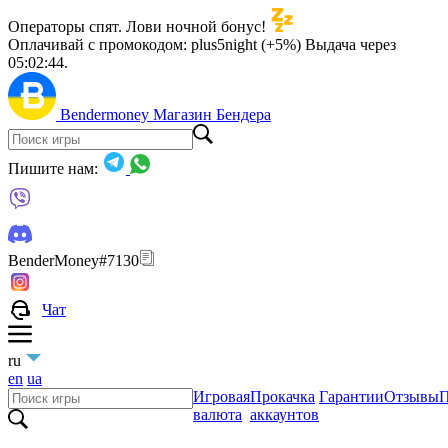
Операторы спят. Лови ночной бонус!
Оплачивай с промокодом:
plus5night (+5%)
Выдача через
05:02:42
.
Bendermoney
Магазин Бендера
Пишите нам:
BenderMoney#7130
Чат
ru
en
ua
Игровая
Прокачка
Гарантии
Отзывы
П
валюта
аккаунтов