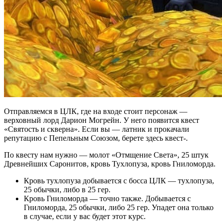
Отправляемся в ЦЛК, где на входе стоит персонаж —
верховный лорд Дарион Могрейн. У него появится квест
«Святость и скверна». Если вы — латник и прокачали
репутацию с Пепельным Союзом, берете здесь квест-.
По квесту нам нужно — молот «Отмщение Света», 25 штук
Древнейших Саронитов, кровь Тухлопуза, кровь Гниломорда.
Кровь тухлопуза добывается с босса ЦЛК — тухлопуза,
25 обычки, либо в 25 гер.
Кровь Гниломорда — точно также. Добывается с
Гниломорда, 25 обычки, либо 25 гер. Упадет она только
в случае, если у вас будет этот курс.