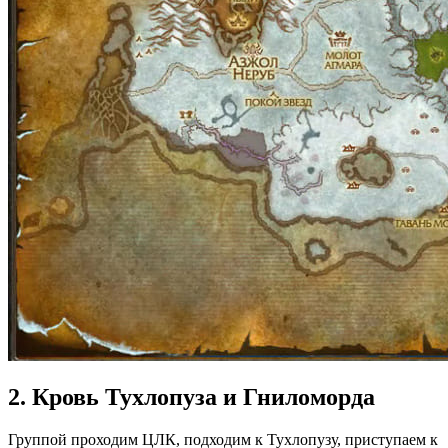
2. Кровь Тухлопуза и Гниломорда
Группой проходим ЦЛК, подходим к Тухлопузу, приступаем к