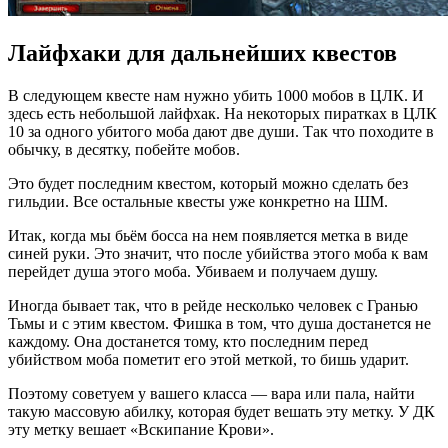
Лайфхаки для дальнейших квестов
В следующем квесте нам нужно убить 1000 мобов в ЦЛК. И
здесь есть небольшой лайфхак. На некоторых пиратках в ЦЛК
10 за одного убитого моба дают две души. Так что походите в
обычку, в десятку, побейте мобов.
Это будет последним квестом, который можно сделать без
гильдии. Все остальные квесты уже конкретно на ШМ.
Итак, когда мы бьём босса на нем появляется метка в виде
синей руки. Это значит, что после убийства этого моба к вам
перейдет душа этого моба. Убиваем и получаем душу.
Иногда бывает так, что в рейде несколько человек с Гранью
Тьмы и с этим квестом. Фишка в том, что душа достанется не
каждому. Она достанется тому, кто последним перед
убийством моба пометит его этой меткой, то бишь ударит.
Поэтому советуем у вашего класса — вара или пала, найти
такую массовую абилку, которая будет вешать эту метку. У ДК
эту метку вешает «Вскипание Крови».