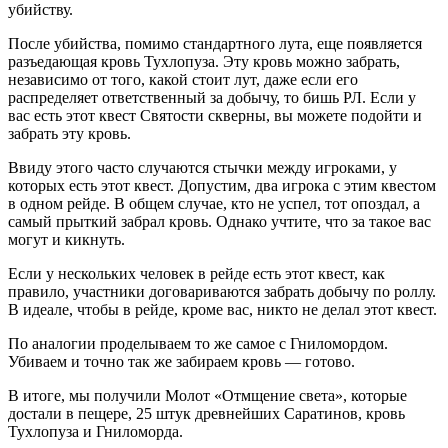
убийству.
После убийства, помимо стандартного лута, еще появляется
разъедающая кровь Тухлопуза. Эту кровь можно забрать,
независимо от того, какой стоит лут, даже если его
распределяет ответственный за добычу, то бишь РЛ. Если у
вас есть этот квест Святости скверны, вы можете подойти и
забрать эту кровь.
Ввиду этого часто случаются стычки между игроками, у
которых есть этот квест. Допустим, два игрока с этим квестом
в одном рейде. В общем случае, кто не успел, тот опоздал, а
самый прыткий забрал кровь. Однако учтите, что за такое вас
могут и кикнуть.
Если у нескольких человек в рейде есть этот квест, как
правило, участники договариваются забрать добычу по роллу.
В идеале, чтобы в рейде, кроме вас, никто не делал этот квест.
По аналогии проделываем то же самое с Гниломордом.
Убиваем и точно так же забираем кровь — готово.
В итоге, мы получили Молот «Отмщение света», которые
достали в пещере, 25 штук древнейших Саратинов, кровь
Тухлопуза и Гниломорда.