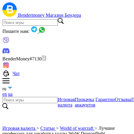
Bendermoney
Магазин Бендера
Пишите нам:
BenderMoney#7130
Чат
ru
en
ua
Игровая
Прокачка
Гарантии
Отзывы
П
валюта
аккаунтов
Игровая валюта
>
Статьи
>
World of warcraft
>
Лучшие
профессии для заработка голды WoW Dragonflight