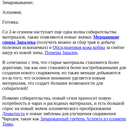
Зачаровывание;
Алхимия;
Готовка.
Со 2-м сезоном наступает еще одна волна собирательства
материалов, также появляются новые значки:
Мерцающие
споры Заралека
(получить можно за сбор трав и добычу
полезных ископаемых) и
Обсидиановая кожа кобры
за снятие
шкур из новой зоны,
Пещеры Заралек
.
В сочетании с тем, что старые материалы становятся более
дорогими, так как они становятся более востребованными для
создания нового снаряжения, но также меньше добываются
из-за того, что основное внимание уделяется новым
материалам, это создает большие возможности для
собирателей!
Помимо собирательства, новый сезон приносит новую
потребность в чарах и расходных материалах, и есть большой
спрос на новый значок алхимического преобразования
Дракотиста
и новые эмблемы для улучшения снаряжения
Чародея, такие как
Зачарованный гребень Аспекта из пламени
Тьмы
.