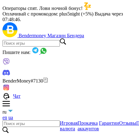
Операторы спят. Лови ночной бонус!
Оплачивай с промокодом:
plus5night (+5%)
Выдача через
07:48:45
.
Bendermoney
Магазин Бендера
Пишите нам:
BenderMoney#7130
Чат
ru
en
ua
Игровая
Прокачка
Гарантии
Отзывы
П
валюта
аккаунтов