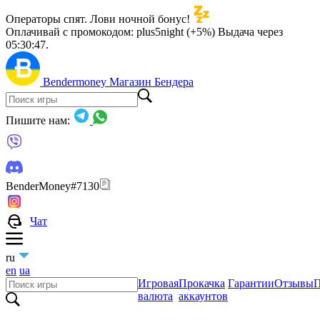
Операторы спят. Лови ночной бонус!
Оплачивай с промокодом:
plus5night (+5%)
Выдача через
05:30:46
.
Bendermoney
Магазин Бендера
Пишите нам:
BenderMoney#7130
Чат
ru
en
ua
Игровая
Прокачка
Гарантии
Отзывы
П
валюта
аккаунтов