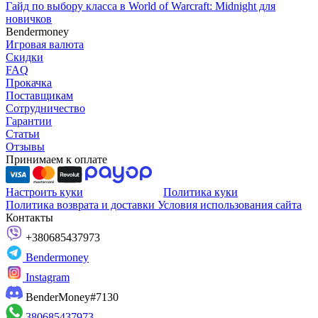
Гайд по выбору класса в World of Warcraft: Midnight для
новичков
Bendermoney
Игровая валюта
Скидки
FAQ
Прокачка
Поставщикам
Сотрудничество
Гарантии
Статьи
Отзывы
Принимаем к оплате
Настроить куки
Политика куки
Политика возврата и доставки
Условия использования сайта
Контакты
+380685437973
Bendermoney
Instagram
BenderMoney#7130
380685437973