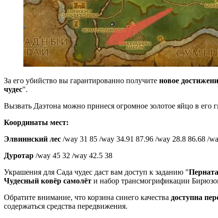
За его убийство вы гарантированно получите
новое достижен
чудес
".
Вызвать Даэтона можно принеся огромное золотое яйцо в его гн
Координаты мест:
Элвиннский лес
/way 31 85 /way 34.91 87.96 /way 28.8 86.68 /wa
Дуротар
/way 45 32 /way 42.5 38
Украшения для Сада чудес даст вам доступ к заданию "
Перната
Чудесный ковёр самолёт
и набор трансмогрификации Бирюзов
Обратите внимание, что корзина синего качества
доступна пер
содержаться средства передвижения.