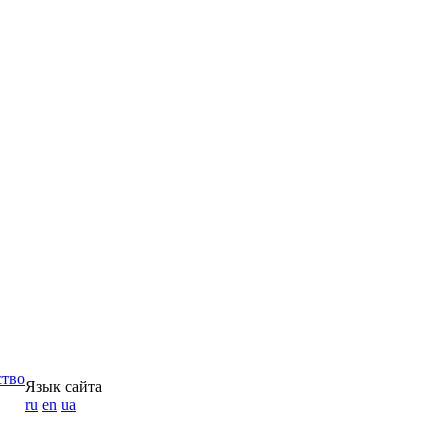
ство
Язык сайта
ru
en
ua