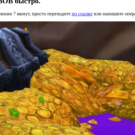
ВОВ быстро.
чении 7 минут, просто переходите
по ссылке
или напишите опера