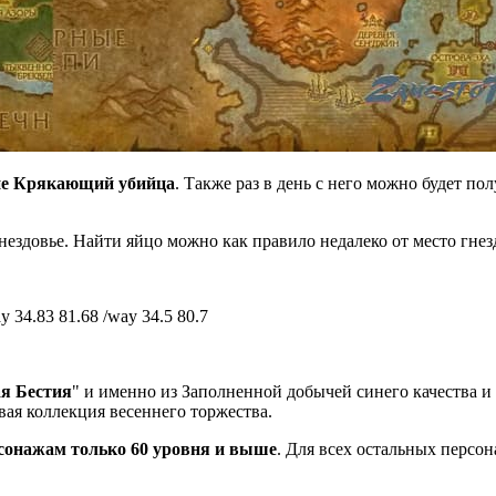
ие Крякающий убийца
. Также раз в день с него можно будет п
ездовье. Найти яйцо можно как правило недалеко от место гнезд
y 34.83 81.68 /way 34.5 80.7
я Бестия
" и именно из Заполненной добычей синего качества 
ая коллекция весеннего торжества.
сонажам только 60 уровня и выше
. Для всех остальных персон