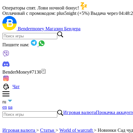
Операторы спят. Лови ночной бонус!
Оплачивай с промокодом:
plus5night (+5%)
Выдача через
04:48:
Bendermoney
Магазин Бендера
Пишите нам:
BenderMoney#7130
Чат
ru
en
ua
Игровая валюта
Прокачка аккаунт
Игровая валюта
>
Статьи
>
World of warcraft
>
Новинки Сад чудес