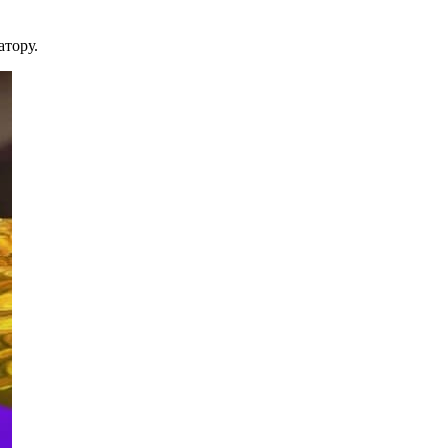
тору.