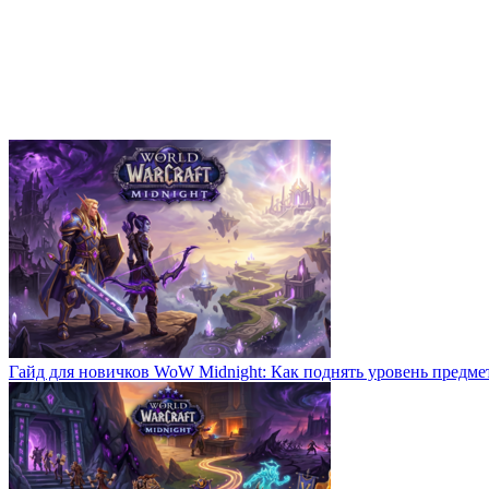
Гайд для новичков WoW Midnight: Как поднять уровень предме