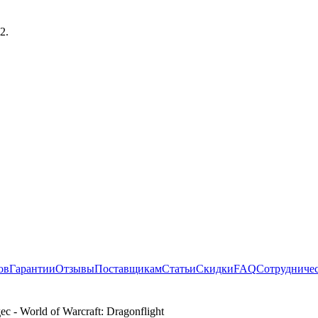
21
.
ов
Гарантии
Отзывы
Поставщикам
Статьи
Скидки
FAQ
Сотрудниче
 - World of Warcraft: Dragonflight