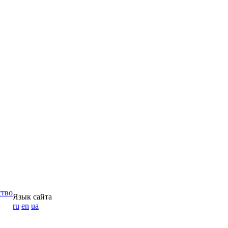
ство
Язык сайта
ru
en
ua