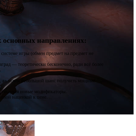
й.
иальным.
их основных направлениях:
й системе игры (обмен предмет на предмет не
аград — теоретически бесконечно, ради всё более
.
е, включая небольшой шанс получить мощные
, получая новые модификаторы.
нной наценкой к цене.