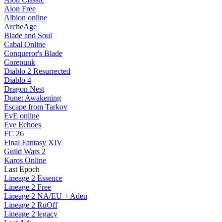
Aion Free
Albion online
ArcheAge
Blade and Soul
Cabal Online
Conqueror's Blade
Corepunk
Diablo 2 Resurrected
Diablo 4
Dragon Nest
Dune: Awakening
Escape from Tarkov
EvE online
Eve Echoes
FC 26
Final Fantasy XIV
Guild Wars 2
Karos Online
Last Epoch
Lineage 2 Essence
Lineage 2 Free
Lineage 2 NA/EU + Aden
Lineage 2 RuOff
Lineage 2 legacy