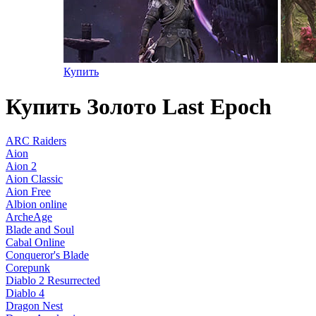
Купить
Купить Золото Last Epoch
ARC Raiders
Aion
Aion 2
Aion Classic
Aion Free
Albion online
ArcheAge
Blade and Soul
Cabal Online
Conqueror's Blade
Corepunk
Diablo 2 Resurrected
Diablo 4
Dragon Nest