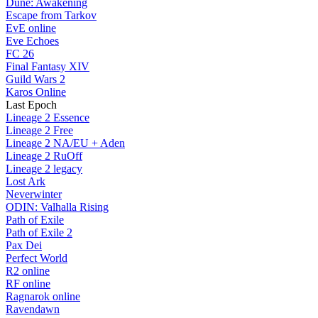
Dune: Awakening
Escape from Tarkov
EvE online
Eve Echoes
FC 26
Final Fantasy XIV
Guild Wars 2
Karos Online
Last Epoch
Lineage 2 Essence
Lineage 2 Free
Lineage 2 NA/EU + Aden
Lineage 2 RuOff
Lineage 2 legacy
Lost Ark
Neverwinter
ODIN: Valhalla Rising
Path of Exile
Path of Exile 2
Pax Dei
Perfect World
R2 online
RF online
Ragnarok online
Ravendawn