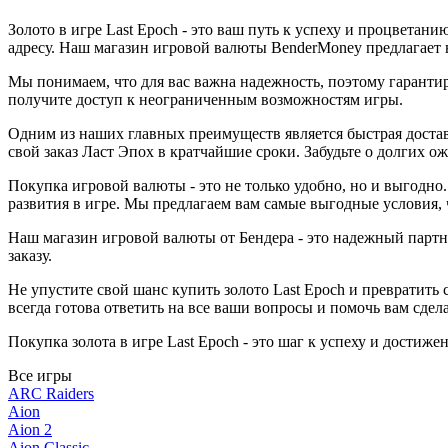
Золото в игре Last Epoch - это ваш путь к успеху и процвета
адресу. Наш магазин игровой валюты BenderMoney предлагает 
Мы понимаем, что для вас важна надежность, поэтому гаранти
получите доступ к неограниченным возможностям игры.
Одним из наших главных преимуществ является быстрая достав
свой заказ Ласт Эпох в кратчайшие сроки. Забудьте о долгих о
Покупка игровой валюты - это не только удобно, но и выгодн
развития в игре. Мы предлагаем вам самые выгодные условия,
Наш магазин игровой валюты от Бендера - это надежный партн
заказу.
Не упустите свой шанс купить золото Last Epoch и превратить
всегда готова ответить на все ваши вопросы и помочь вам сде
Покупка золота в игре Last Epoch - это шаг к успеху и дости
Все игры
ARC Raiders
Aion
Aion 2
Aion Classic