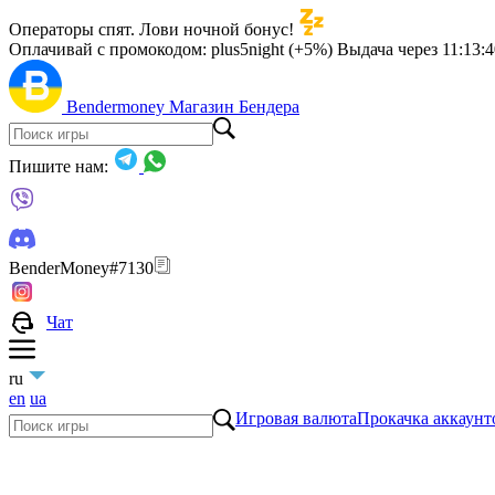
Операторы спят. Лови ночной бонус!
Оплачивай с промокодом:
plus5night (+5%)
Выдача через
11:13:
Bendermoney
Магазин Бендера
Пишите нам:
BenderMoney#7130
Чат
ru
en
ua
Игровая валюта
Прокачка аккаунт