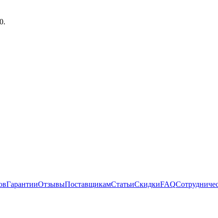
39
.
ов
Гарантии
Отзывы
Поставщикам
Статьи
Скидки
FAQ
Сотрудниче