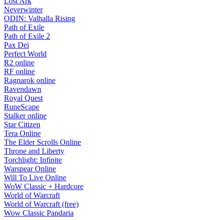
Lost Ark
Neverwinter
ODIN: Valhalla Rising
Path of Exile
Path of Exile 2
Pax Dei
Perfect World
R2 online
RF online
Ragnarok online
Ravendawn
Royal Quest
RuneScape
Stalker online
Star Citizen
Tera Online
The Elder Scrolls Online
Throne and Liberty
Torchlight: Infinite
Warspear Online
Will To Live Online
WoW Classic + Hardcore
World of Warcraft
World of Warcraft (free)
Wow Classic Pandaria