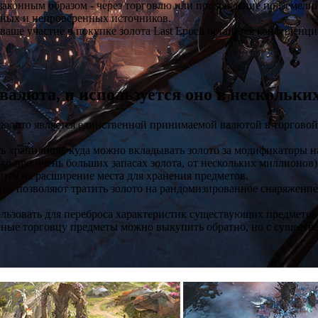
н законным образом - через торговлю или прохождение подземели
жных и непроверенных источников.
ваше участие в покупке золота Last Epoch останется конфиденц
 валюта, и используется оно в нескольк
 — золото является единственной принимаемой валютой в торгово
сть хранилище, куда можно вкладывать золото за модификаторы н
ько при очень больших запасах золота, от нескольких миллионов)
тится на расширение места для хранения предметов.
цы позволяют тратить золото на рандомизированное снаряжени
льзовать для переброса характеристик существующих предметов
ые торговцу предметы можно выкупить обратно, но с существе