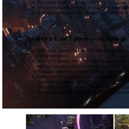
Весь наш запас золота в Last Epoch заработа
Мы не передаем золото Last Epoch от ненаде
Все транзакции осуществляются анонимно, и 
Золото в Last Epoch — основная
Торговля / рынок (Bazaar, Merchant's Guild)
предусмотрен).
Данжен ​Lightless Arbor — в конце данжена е
крутых наград (хотя это заметно выгодно тол
Вкладки для стеша (Stash Tabs
) —
​золото тра
Гэмблинг у торговцев — специальные торгов
Exalted или Unique предметы.
Рероллы характеристик — золото можно испо
Выкуп проданных предметов — ранее проданн