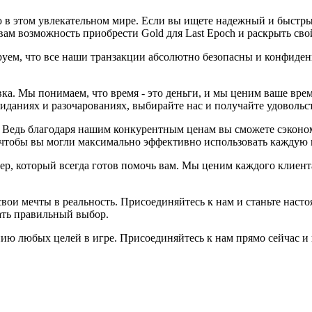
нию в этом увлекательном мире. Если вы ищете надежный и быстр
вам возможность приобрести Gold для Last Epoch и раскрыть св
руем, что все наши транзакции абсолютно безопасны и конфиден
ка. Мы понимаем, что время - это деньги, и мы ценим ваше вре
жиданиях и разочарованиях, выбирайте нас и получайте удовольс
о. Ведь благодаря нашим конкурентным ценам вы сможете сэкон
 чтобы вы могли максимально эффективно использовать каждую 
ер, который всегда готов помочь вам. Мы ценим каждого клиен
 свои мечты в реальность. Присоединяйтесь к нам и станьте на
лать правильный выбор.
жению любых целей в игре. Присоединяйтесь к нам прямо сейчас 