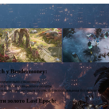
ch у Bendermoney:
 значительно сэкономить.
минут после совершения оплаты.
ключительно честным путем, без использования ботов или взломо
ти золото Last Epoch: