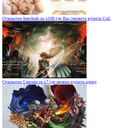
Открытие Interlude.su x100 где Вы сможете купить CoL
Открытие Lineage.ru x7 где можно купить адену