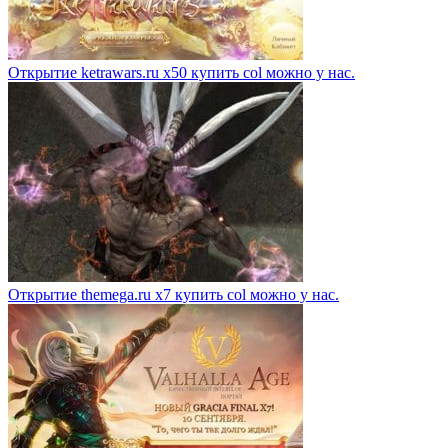
Открытие ketrawars.ru x50 купить col можно у нас.
Открытие themega.ru x7 купить col можно у нас.