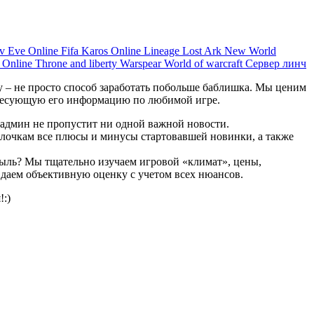
ov
Eve Online
Fifa
Karos Online
Lineage
Lost Ark
New World
s Online
Throne and liberty
Warspear
World of warcraft
Сервер линч
 – не просто способ заработать побольше баблишка. Мы ценим
тересующую его информацию по любимой игре.
админ не пропустит ни одной важной новости.
олочкам все плюсы и минусы стартовавшей новинки, а также
быль? Мы тщательно изучаем игровой «климат», цены,
 даем объективную оценку с учетом всех нюансов.
!:)