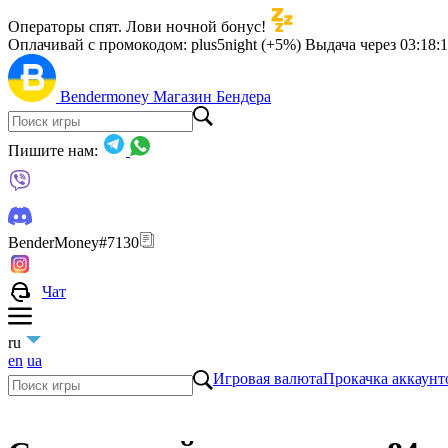
Операторы спят. Лови ночной бонус!
Оплачивай с промокодом:
plus5night (+5%)
Выдача через
03:18:
Bendermoney
Магазин Бендера
Пишите нам:
BenderMoney#7130
Чат
ru
en
ua
Игровая валюта
Прокачка аккаунт