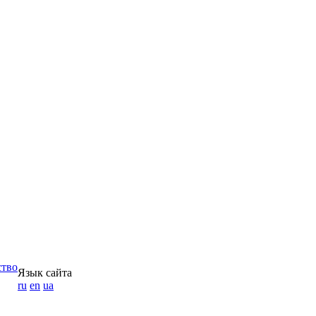
ство
Язык сайта
ru
en
ua