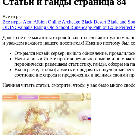
Статьи и гайды страница 84
Все игры
Все игры
Aion
Albion Online
Archeage
Black Desert
Blade and So
ODIN: Valhalla Rising
Old School RuneScape
Path of Exile
Perfect
Далеко не все магазины игровой валюты считают нужным напо
и уважаем каждого нашего посетителя! Именно поэтому был с
Открылся новый сервер, вышло обновление, провалилось
Начитались в Инете противоречивых отзывов и не можете
периодически размещаем статистику, гайды, обзоры на п
Вы играете, чтобы фармить и продавать полученные ресу
соотношение спроса и предложения и делимся своими про
Начиная читать статьи, смотрите, чтобы у вас было много свобо