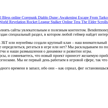
ul
Bless online
Corepunk
Diablo
Dune: Awakening
Escape From Tark
 World
Revelation
Rocket League
Stalker Online
Tera
The Elder Scroll
лнять сайты увлекательным и полезным контентом. Bendermoney
оздан специальный раздел, в котором любой геймер найдет ин
 ЗБТ или ноунеймы создали крупный клан – наш внимательный 
 определиться, регаться в игре или нет? Мы раскладываем по п
атчи и наши размышления о динамике и развитии игры.
рсы, и сомневаетесь, что новый проект принесет желаемую при
гнозами. Мы не первый день работаем в игровой сфере, так что
дного времени в запасе, ибо они – как сериал, фиг остановишься