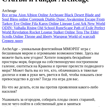
Archeage
Все игры
Aion
Albion Online
Archeage
Black Desert
Blade and
Soul
Bless online
Corepunk
Diablo
Dune: Awakening
Escape From
Tarkov
Eve Online
Fifa
Karos Online
Lineage
Lost Ark
New World
ODIN: Valhalla Rising
Old School RuneScape
Path of Exile
Perfect
World
Revelation
Rocket League
Stalker Online
Tera
The Elder
Scrolls Online
Throne and liberty
Warspear
World of warcraft
Сервер линч
ArcheAge – уникальная фэнтезийная ММОРПГ игра с
бесшовным миром и огромными возможностями. Здесь вы
можете быть кем угодно! Хотите покорять бескрайние
просторы моря, бороздя на собственноручно построенном
галеоне, охотиться на Кракена и прочие прелести подводного
мира? Может быть вы из тех, кто, облачившись в тяжелые
доспехи и взяв в руки меч, рвется в бой, чтобы показать свое
превосходство в дуэли? Тогда эта игра для вас.
Но что же делать, если вы против проявления какого-либо
насилия?
Ухаживать за огородом, собирать плоды своих стараний,
после чего пойти в собственный дом и заняться