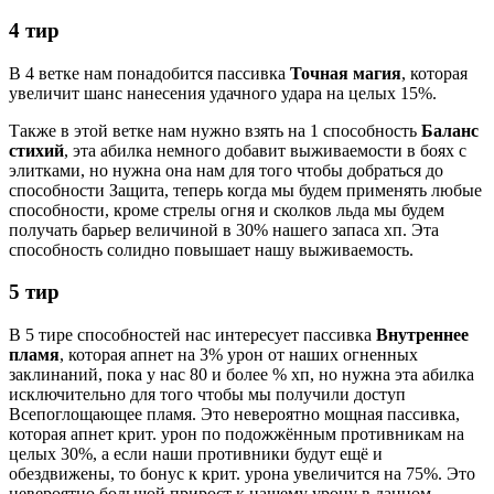
4 тир
В 4 ветке нам понадобится пассивка
Точная магия
, которая
увеличит шанс нанесения удачного удара на целых 15%.
Также в этой ветке нам нужно взять на 1 способность
Баланс
стихий
, эта абилка немного добавит выживаемости в боях с
элитками, но нужна она нам для того чтобы добраться до
способности Защита, теперь когда мы будем применять любые
способности, кроме стрелы огня и сколков льда мы будем
получать барьер величиной в 30% нашего запаса хп. Эта
способность солидно повышает нашу выживаемость.
5 тир
В 5 тире способностей нас интересует пассивка
Внутреннее
пламя
, которая апнет на 3% урон от наших огненных
заклинаний, пока у нас 80 и более % хп, но нужна эта абилка
исключительно для того чтобы мы получили доступ
Всепоглощающее пламя. Это невероятно мощная пассивка,
которая апнет крит. урон по подожжённым противникам на
целых 30%, а если наши противники будут ещё и
обездвижены, то бонус к крит. урона увеличится на 75%. Это
невероятно большой прирост к нашему урону в данном