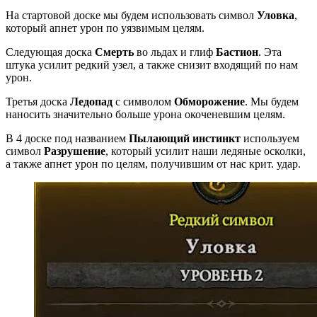
На стартовой доске мы будем использовать символ
Уловка
,
который апнет урон по уязвимым целям.
Следующая доска
Смерть
во льдах и глиф
Бастион
. Эта
штука усилит редкий узел, а также снизит входящий по нам
урон.
Третья доска
Ледопад
с символом
Обморожение
. Мы будем
наносить значительно больше урона окоченевшим целям.
В 4 доске под названием
Пылающий инстинкт
используем
символ
Разрушение
, который усилит наши ледяные осколки,
а также апнет урон по целям, получившим от нас крит. удар.