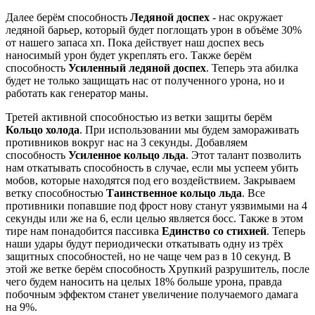
Далее берём способность
Ледяной доспех
- нас окружает
ледяной барьер, который будет поглощать урон в объёме 30%
от нашего запаса хп. Пока действует наш доспех весь
наносимый урон будет укреплять его. Также берём
способность
Усиленный ледяной доспех
. Теперь эта абилка
будет не только защищать нас от полученного урона, но и
работать как генератор маны.
Третей активной способностью из ветки защиты берём
Кольцо холода
. При использовании мы будем замораживать
противников вокруг нас на 3 секунды. Добавляем
способность
Усиленное кольцо льда
. Этот талант позволить
нам откатывать способность в случае, если мы успеем убить
мобов, которые находятся под его воздействием. Закрываем
ветку способностью
Таинственное кольцо льда
. Все
противники попавшие под фрост нову станут уязвимыми на 4
секунды или же на 6, если целью является босс. Также в этом
тире нам понадобится пассивка
Единство со стихией
. Теперь
наши удары будут периодически откатывать одну из трёх
защитных способностей, но не чаще чем раз в 10 секунд. В
этой же ветке берём способность Хрупкий разрушитель, после
чего будем наносить на целых 18% больше урона, правда
побочным эффектом станет увеличение получаемого дамага
на 9%.