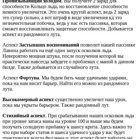
Пронизывающий холодом
. Вы получите 2 заряд для
способности Кольцо льда, но восстановление способности
немного увеличится. Это очень крутой аспект, ведь 2 заряд
это супер сильно, а вот штраф в виде увеличения кд это
незначительная побочка, ведь у нас есть пассивка, которая
сможет восстанавливать защитные способности. Добывается
аспект из рандомного лута.
Аспект
Застывших воспоминаний
позволит нашей пассивке
Лавина работать на ещё один запуск осколков льда.
Невероятно мощная штука, после получения которой вы
практически навсегда забудете о проблемах с маной в данном
билде. Также добывается из случайного лута.
Аспект
Фортуна
. Мы будем бить чаще удачными ударами,
пока на нам висит барьер. Найти его можно из рандомного
лута.
Высокомерный аспект
существенно увеличит наш урон,
пока мы укрыты барьером. Также рандомный лут.
Стихийный аспект
. При срабатывании наших осколков льда
при уровне запаса маны на уровне 100 и выше мы будем
получать солидную прибавку к шансу крита. Здесь важно то
что при наборе статов и шанса удачного удара у вас будет
практически всегда фул мана и этот аспект будет работать на