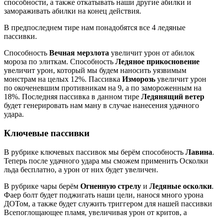
способности, а также откатывать наши другие абилки и
замораживать абилки на конец действия.
В предпоследнем тире нам понадобятся все 4 ледяные
пассивки.
Способность
Вечная мерзлота
увеличит урон от абилок
мороза по элиткам. Способность
Ледяное прикосновение
увеличит урон, который мы будем наносить уязвимым
монстрам на целых 12%. Пассивка
Изморозь
увеличит урон
по окоченевшим противникам на 9, а по замороженным на
18%. Последняя пассивка в данном тире
Ледянящий ветер
будет генерировать нам ману в случае нанесения удачного
удара.
Ключевые пассивки
В рубрике ключевых пассивок мы берём способность
Лавина
.
Теперь после удачного удара мы сможем применить Осколки
льда бесплатно, а урон от них будет увеличен.
В рубрике чары берём
Огненную стрелу
и
Ледяные осколки
.
Фаер болт будет поджигать наши цели, нанося много урона
ДОТом, а также будет служить триггером для нашей пассивки
Всепоглощающее пламя, увеличивая урон от критов, а