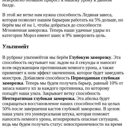
билде.
В этой же ветке нам нужна способность Ледяная завеса,
которая позволит нашим барьерам работать на 5% дольше, но
берём мы её на 1, чтобы добраться до способности
Мгновенная заморозка. Теперь наши удачные удары из
категории Мороз имеют шанс в 9% заморозить цель.
Ультимейт
В рубрике ультимейтов мы берём
Глубокую заморозку
. Эта
способность окутывает нас льдом на 4 секунды и наносит
всем окружающим противникам немного урона, а также
применяет к ним эффект окоченения, которое будет замедлять
монстров. Добавляем способность
Первозданная глубокая
заморозка
. Теперь мы будем получать барьер, равный 10% от
запаса нашего хп за каждого противника, по которому
попадёт наша ульта. Закрывает ветку способность
Неотвратимая глубокая заморозка.
Эта абилка будет
сокращаться восстановление наших способностей на целых
50% после завершения кастов глубокой заморозки. В целом
наша ульта это универсальная штука, которая поможет
наносить немного урона, игнорировать опасные ситуации,
ведь мы будем получать статус невосприимчивости на время