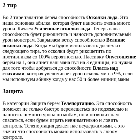
2 тир
Во 2 тире талантов берём способность
Осколки льда
. Это
наша основная абилка, которая будет наносить очень много
урона. Качаем
Усиленные осколки льда
. Теперь наша
способность будет рикошетить и наносить дополнительный
урон монстрам. Закрываем ветку способностью
Великие
осколки льда
. Когда мы будем использовать доспех из
следующего тира, то осколки будут рикошетить по
противником со 100% вероятностью. Пассивку
Опустошение
берём на 1, она апнет наш мана пул на 3 единицы, но нужна
для того чтобы добраться до способности
Власть над
стихиями
, которая увеличивает урон осколками на 9%, если
мы используем абилку когда у нас 50 и более единиц маны.
Защита
В категории Защита берём
Телепортацию
. Эта способность
поможет не только быстро перемещаться по подземелью и
наносить немного урона по мобам, но и позволит нам
спасаться, если будем играть невнимательно и ловить
контроль. Телепортация делает нас неудержимыми, а это
значит что способность можно использовать в любом
контроле.