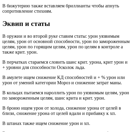
В бижутерию также вставляем бриллианты чтобы апнуть
сопротивление стихиям.
Эквип и статы
В оружии и во второй руке ставим статы: урон уязвимым
целям, урон от основной способности, урон по замороженным
целям, урон по горящим целям, урон по целям в контроле а
также крит. урон.
В перчатках стараемся словить шанс крит. урона, крит урон и
+ уровни для способности Осколок льда.
В амулете ищем снижение КД способностей и + % урон или
урон от умений категории Мороз и снижение затрат маны.
В кольцах пытаемся нароллить урон по уязвимым целям, урон
по замороженным целям, шанс крита и крит. урон.
В броню ищем урон от холода, снижение урона от целей в
близи, снижение урона от целей вдали и прибавку к хп.
В штанах также ищем снижение урон и хп.