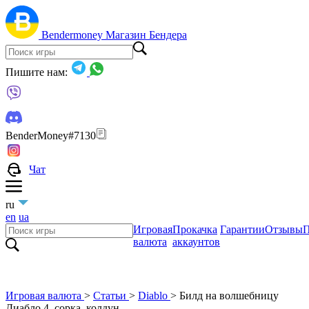
Bendermoney
Магазин Бендера
Пишите нам:
BenderMoney#7130
Чат
ru
en
ua
Игровая
Прокачка
Гарантии
Отзывы
П
валюта
аккаунтов
Игровая валюта
>
Статьи
>
Diablo
>
Билд на волшебницу
Диабло 4, сорка, колдун