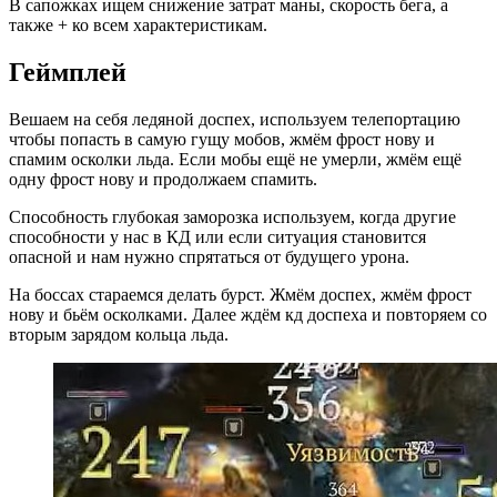
В сапожках ищем снижение затрат маны, скорость бега, а
также + ко всем характеристикам.
Геймплей
Вешаем на себя ледяной доспех, используем телепортацию
чтобы попасть в самую гущу мобов, жмём фрост нову и
спамим осколки льда. Если мобы ещё не умерли, жмём ещё
одну фрост нову и продолжаем спамить.
Способность глубокая заморозка используем, когда другие
способности у нас в КД или если ситуация становится
опасной и нам нужно спрятаться от будущего урона.
На боссах стараемся делать бурст. Жмём доспех, жмём фрост
нову и бьём осколками. Далее ждём кд доспеха и повторяем со
вторым зарядом кольца льда.