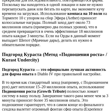
прекрасны для последовательного, повторяющегося фарма.
Поскольку вы находитесь в одной локации и вам не нужно
перезапускать данж или бегать по карте, вы экономите кучу
времени на загрузках. Использование
компаса на 10 волн
на
Торменте 10 с упором на сбор Эфира (Aether) приносит
колоссальные награды. Полный заход дает около 73
миллионов опыта (примерно два полных уровня), что в
среднем превращается в очень эффективные 18 миллионов
опыта каждые 3 минуты. Если на Орды в данный момент
выпадает Шепот (Мрачные дары), делать их нужно в
обязательном порядке.
Подгород Кураста (Метод «Подношения роста» /
Kurast Undercity)
Подгород Кураста — это официально лучшая активность
для фарма опыта
в Diablo IV при правильной настройке.
В то время как стандартный заход (например, с Подношением
рун) дает неплохие 15–20 миллионов опыта, использование
Подношения роста (Growth Tribute)
полностью ломает
систему в вашу пользу. Завершение такого рана менее чем за 3
минуты приносит более 35 миллионов опыта. Это
подношение гарантирует, что в самом конце из финального
сундука вылетит огромный фонтан сфер опыта (Experience