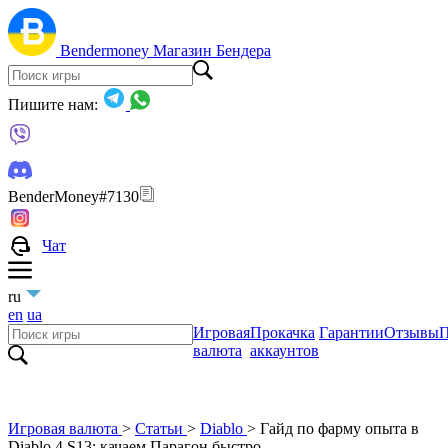
Bendermoney
Магазин Бендера
Пишите нам:
BenderMoney#7130
Чат
ru
en
ua
Игровая
Прокачка
Гарантии
Отзывы
П
валюта
аккаунтов
Игровая валюта
>
Статьи
>
Diablo
>
Гайд по фарму опыта в
Diablo 4 S13: качаем Парагон быстро