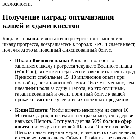
возможности.
Получение наград: оптимизация
кэшей и сдачи квестов
Когда вы накопили достаточно ресурсов или выполнили
шкалу прогресса, возвращаетесь в город/к NPC и сдаете квест,
получая за это мгновенный фиксированный бонус.
Шкала Военного плана:
Когда вы полностью
заполняете шкалу прогресса текущего Военного плана
(War Plan), вы можете сдать его и завершить трек наград.
Приносит стабильные 15–18 миллионов опыта при
полной сдаче заполненной ветки. Это чуть меньше, чем
идеальный ролл за сдачу Шепота, но это отличный,
гарантированный и очень приятный бонус к вашей
прокачке вместе с кучей других полезных предметов.
Кэши Шепота:
Чтобы выжать максимум из сдачи 10
Мрачных даров, прокачайте центральный узел в дереве
навыков Шепота. Этот узел дает
на 50% больше сфер
опыта
при открытии кэшей Шепота. Опыт из коробок
Шепота падает неравномерно, и здесь есть свои нюансы,
о которых нужно знать. Обычный тайник дает около 10