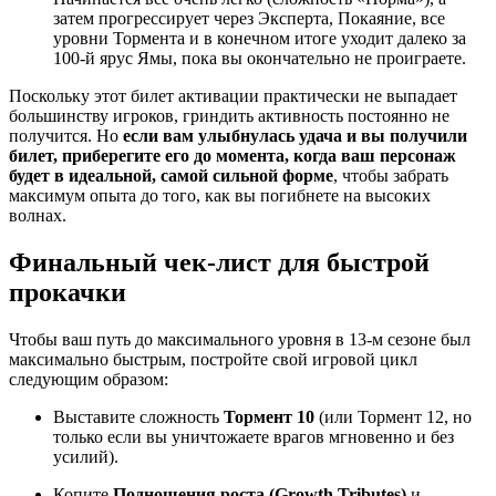
затем прогрессирует через Эксперта, Покаяние, все
уровни Тормента и в конечном итоге уходит далеко за
100-й ярус Ямы, пока вы окончательно не проиграете.
Поскольку этот билет активации практически не выпадает
большинству игроков, гриндить активность постоянно не
получится. Но
если вам улыбнулась удача и вы получили
билет, приберегите его до момента, когда ваш персонаж
будет в идеальной, самой сильной форме
, чтобы забрать
максимум опыта до того, как вы погибнете на высоких
волнах.
Финальный чек-лист для быстрой
прокачки
Чтобы ваш путь до максимального уровня в 13-м сезоне был
максимально быстрым, постройте свой игровой цикл
следующим образом:
Выставите сложность
Тормент 10
(или Тормент 12, но
только если вы уничтожаете врагов мгновенно и без
усилий).
Копите
Подношения роста (Growth Tributes)
и