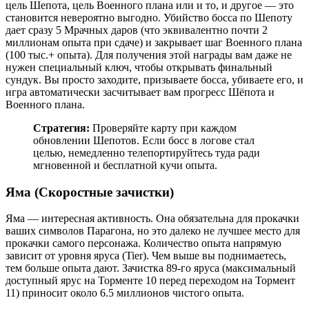
цель Шепота, цель Военного плана или и то, и другое — это
становится невероятно выгодно. Убийство босса по Шепоту
дает сразу 5 Мрачных даров (что эквивалентно почти 2
миллионам опыта при сдаче) и закрывает шаг Военного плана
(100 тыс.+ опыта). Для получения этой награды вам даже не
нужен специальный ключ, чтобы открывать финальный
сундук. Вы просто заходите, призываете босса, убиваете его, и
игра автоматически засчитывает вам прогресс Шёпота и
Военного плана.
Стратегия:
Проверяйте карту при каждом
обновлении Шепотов. Если босс в логове стал
целью, немедленно телепортируйтесь туда ради
мгновенной и бесплатной кучи опыта.
Яма (Скоростные зачистки)
Яма — интересная активность. Она обязательна для прокачки
ваших символов Парагона, но это далеко не лучшее место для
прокачки самого персонажа. Количество опыта напрямую
зависит от уровня яруса (Tier). Чем выше вы поднимаетесь,
тем больше опыта дают. Зачистка 89-го яруса (максимальный
доступный ярус на Торменте 10 перед переходом на Тормент
11) приносит около 6.5 миллионов чистого опыта.