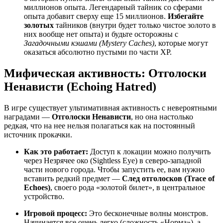
миллионов опыта. Легендарный тайник со сферами
опыта добавит сверху еще 15 миллионов.
Избегайте
золотых
тайников (внутри будет только чистое золото в
них вообще нет опыта) и будьте осторожны с
Загадочными кэшами (Mystery Caches)
, которые могут
оказаться абсолютно пустыми по части XP.
Мифическая активность: Отголоски
Ненависти (Echoing Hatred)
В игре существует ультимативная активность с невероятными
наградами —
Отголоски Ненависти
, но она настолько
редкая, что на нее нельзя полагаться как на постоянный
источник прокачки.
Как это работает:
Доступ к локации можно получить
через Незрячее око (Sightless Eye) в северо-западной
части нового города. Чтобы запустить ее, вам нужно
вставить редкий предмет —
След отголосков (Trace of
Echoes)
, своего рода «золотой билет», в центральное
устройство.
Игровой процесс:
Это бесконечные волны монстров.
Начинается все очень легко (сложность «Норма»), а