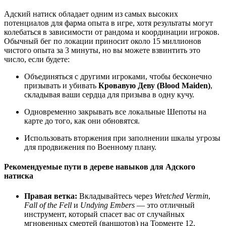
Адский натиск обладает одним из самых высоких
потенциалов для фарма опыта в игре, хотя результаты могут
колебаться в зависимости от рандома и координации игроков.
Обычный бег по локации приносит около 15 миллионов
чистого опыта за 3 минуты, но вы можете взвинтить это
число, если будете:
Объединяться с другими игроками, чтобы бесконечно
призывать и убивать
Кровавую Деву (Blood Maiden)
,
складывая ваши сердца для призыва в одну кучу.
Одновременно закрывать все локальные Шепоты на
карте до того, как они обновятся.
Использовать вторжения при заполнении шкалы угрозы
для продвижения по Военному плану.
Рекомендуемые пути в дереве навыков для Адского
натиска
Правая ветка:
Вкладывайтесь через
Wretched Vermin
,
Fall of the Fell
и
Undying Embers
— это отличный
инструмент, который спасет вас от случайных
мгновенных смертей (ваншотов) на Торменте 12.