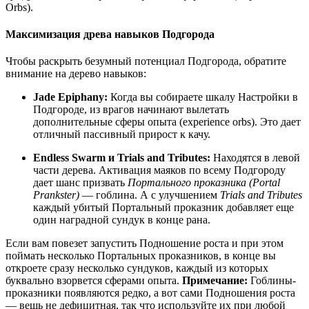
Orbs).
Максимизация древа навыков Подгорода
Чтобы раскрыть безумный потенциал Подгорода, обратите
внимание на дерево навыков:
Jade Epiphany:
Когда вы собираете шкалу Настройки в
Подгороде, из врагов начинают вылетать
дополнительные сферы опыта (experience orbs). Это дает
отличный пассивный прирост к качу.
Endless Swarm и Trials and Tributes:
Находятся в левой
части дерева. Активация маяков по всему Подгороду
дает шанс призвать
Портального проказника (Portal
Prankster)
— гоблина. А с улучшением
Trials and Tributes
каждый убитый Портальный проказник добавляет еще
один наградной сундук в конце рана.
Если вам повезет запустить Подношение роста и при этом
поймать несколько Портальных проказников, в конце вы
откроете сразу несколько сундуков, каждый из которых
буквально взорвется сферами опыта.
Примечание:
Гоблины-
проказники появляются редко, а вот сами Подношения роста
— вещь не дефицитная, так что используйте их при любой