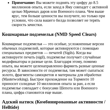
Примечание:
Вы можете поднять эту цифру до 8.5
миллионов опыта, если заход в Яму совпадет с активной
целью Мрачных даров или Военного плана. Чем выше
ярус, тем больше ценности вы получите, но только при
условии, что сила вашего билда позволяет не терять
скорость зачистки.
Кошмарные подземелья (NMD Speed Clears)
Кошмарные подземелья — это особые, усложненные версии
обычных подземелий, которые активируются с помощью
специальных предметов — печатей (Sigils). Когда вы
активируете печать (sigil), подземелье получает случайные
модификаторы и разные цели. Благодаря этому, помимо
опыта, вы можете целенаправленно фармить разные ценные
ресурсы. В зависимости от подземелья, там может сыпаться:
золото, фрагменты самоцветов и материалы для обработки
(Masterworking). Быстрое прохождение на Торменте 10
приносит солидные 10 миллионов опыта за ран, а если
подземелье совпадает с бонусами Шепота или Военного
плана, цифра становится еще выше.
Адский натиск (Комбинированные активности /
Helltide)