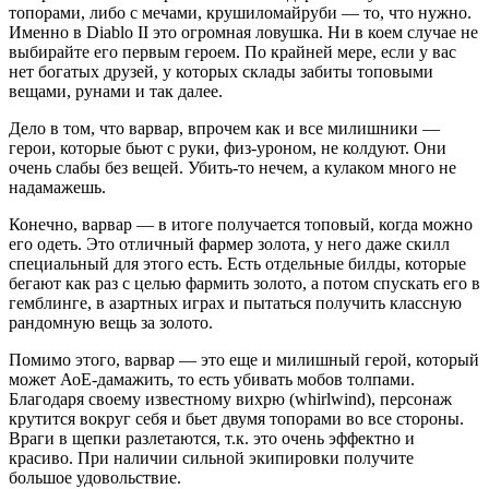
топорами, либо с мечами, крушиломайруби — то, что нужно.
Именно в Diablo II это огромная ловушка. Ни в коем случае не
выбирайте его первым героем. По крайней мере, если у вас
нет богатых друзей, у которых склады забиты топовыми
вещами, рунами и так далее.
Дело в том, что варвар, впрочем как и все милишники —
герои, которые бьют с руки, физ-уроном, не колдуют. Они
очень слабы без вещей. Убить-то нечем, а кулаком много не
надамажешь.
Конечно, варвар — в итоге получается топовый, когда можно
его одеть. Это отличный фармер золота, у него даже скилл
специальный для этого есть. Есть отдельные билды, которые
бегают как раз с целью фармить золото, а потом спускать его в
гемблинге, в азартных играх и пытаться получить классную
рандомную вещь за золото.
Помимо этого, варвар — это еще и милишный герой, который
может АоЕ-дамажить, то есть убивать мобов толпами.
Благодаря своему известному вихрю (whirlwind), персонаж
крутится вокруг себя и бьет двумя топорами во все стороны.
Враги в щепки разлетаются, т.к. это очень эффектно и
красиво. При наличии сильной экипировки получите
большое удовольствие.