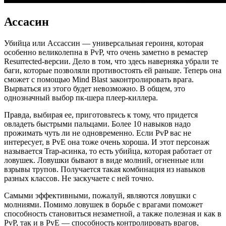
Ассасин
Убийца или Ассассин — универсальная героиня, которая
особенно великолепна в PvP, что очень заметно в ремастер
Resurrected-версии. Дело в том, что здесь наверняка убрали те
баги, которые позволяли противостоять ей раньше. Теперь она
сможет с помощью Mind Blast законтролировать врага.
Вырваться из этого будет невозможно. В общем, это
однозначный выбор пк-шера плеер-киллера.
Правда, выбирая ее, приготовьтесь к тому, что придется
овладеть быстрыми пальцами. Более 10 навыков надо
прожимать чуть ли не одновременно. Если PvP вас не
интересует, в PvE она тоже очень хороша. И этот персонаж
называется Trap-асинка, то есть убийца, которая работает от
ловушек. Ловушки бывают в виде молний, огненные или
взрывы трупов. Получается такая комбинация из навыков
разных классов. Не заскучаете с ней точно.
Самыми эффективными, пожалуй, являются ловушки с
молниями. Помимо ловушек в борьбе с врагами поможет
способность становиться незаметной, а также полезная и как в
PvP, так и в PvE — способность контролировать врагов,