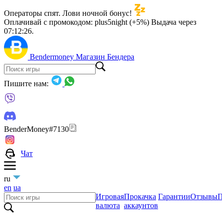
Операторы спят. Лови ночной бонус!
Оплачивай с промокодом:
plus5night (+5%)
Выдача через
07:12:25
.
Bendermoney
Магазин Бендера
Пишите нам:
BenderMoney#7130
Чат
ru
en
ua
Игровая
Прокачка
Гарантии
Отзывы
П
валюта
аккаунтов