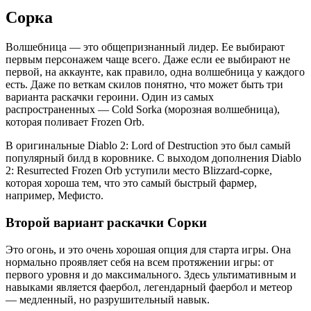
Сорка
Волшебница — это общепризнанный лидер. Ее выбирают
первым персонажем чаще всего. Даже если ее выбирают не
первой, на аккаунте, как правило, одна волшебница у каждого
есть. Даже по веткам скилов понятно, что может быть три
варианта раскачки героини. Один из самых
распространенных — Cold Sorka (морозная волшебница),
которая поливает Frozen Orb.
В оригинальные Diablo 2: Lord of Destruction это был самый
популярный билд в коровнике. С выходом дополнения Diablo
2: Resurrected Frozen Orb уступили место Blizzard-сорке,
которая хороша тем, что это самый быстрый фармер,
например, Мефисто.
Второй вариант раскачки Сорки
Это огонь, и это очень хорошая опция для старта игры. Она
нормально проявляет себя на всем протяжении игры: от
первого уровня и до максимального. Здесь ультимативным и
навыками является фаербол, легендарный фаербол и метеор
— медленный, но разрушительный навык.