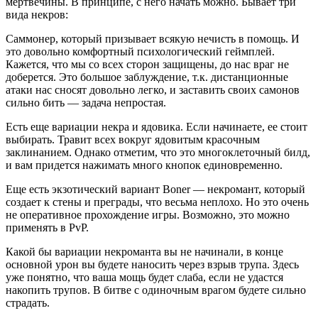
мертвечины. В принципе, с него начать можно. Бывает три
вида некров:
Саммонер, который призывает всякую нечисть в помощь. И
это довольно комфортный психологический геймплей.
Кажется, что мы со всех сторон защищены, до нас враг не
доберется. Это большое заблуждение, т.к. дистанционные
атаки нас сносят довольно легко, и заставить своих самонов
сильно бить — задача непростая.
Есть еще вариации некра и ядовика. Если начинаете, ее стоит
выбирать. Травит всех вокруг ядовитым красочным
заклинанием. Однако отметим, что это многоклеточный билд,
и вам придется нажимать много кнопок единовременно.
Еще есть экзотический вариант Boner — некромант, который
создает к стены и преграды, что весьма неплохо. Но это очень
не оперативное прохождение игры. Возможно, это можно
применять в PvP.
Какой бы вариации некроманта вы не начинали, в конце
основной урон вы будете наносить через взрыв трупа. Здесь
уже понятно, что ваша мощь будет слаба, если не удастся
накопить трупов. В битве с одиночным врагом будете сильно
страдать.