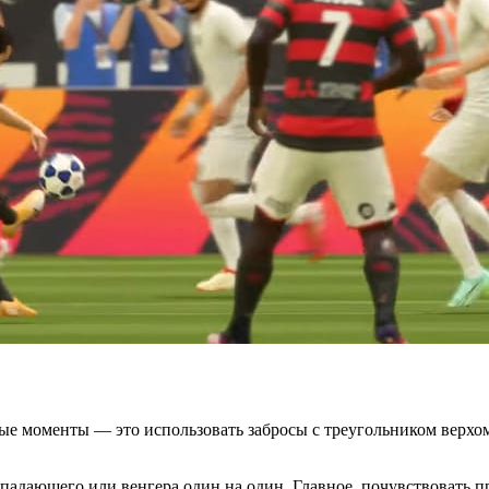
ые моменты — это использовать забросы с треугольником верхом
падающего или венгера один на один. Главное, почувствовать пр