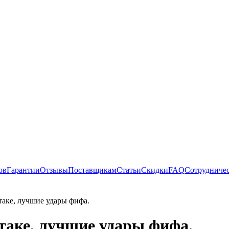
ов
Гарантии
Отзывы
Поставщикам
Статьи
Скидки
FAQ
Сотрудниче
атаке, лучшие удары фифа.
атаке, лучшие удары фифа.