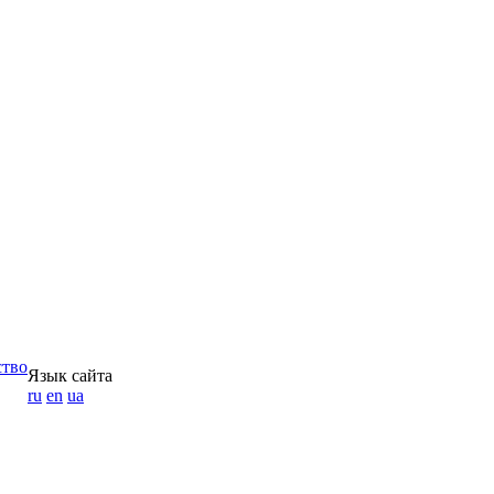
ство
Язык сайта
ru
en
ua