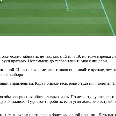
же можно забивать. не так, как в 15 или 19, но тоже изредка слу
в руки вратарю. Нет смысла до талого тащить мяч к лицевой.
 финишной. И расположение защитников оценивайте прежде, чем з
а не наоборот.
чным управлением. Куда прицелитесь, ровно туда мяч полетит. 
собы завершения облегчат вам жизнь. По дефолту лучше всего л
да в ближнюю. Туда стоит пробить, если угол довольно острый.
, нет ли рядом партнеров в более выгодной позиции. Дать пас 