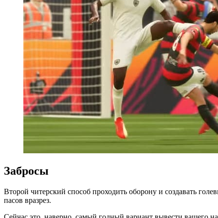
Забросы
Второй читерский способ проходить оборону и создавать голев
пасов вразрез.
Сейчас это, наверно, самый годный вариант вывести вашего на