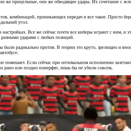
и же прицельные, они же обводящие удары. Их сочетание с зелен
тов, комбинаций, проникающих передач и все такое. Просто бе
в дальний угол.
настройках. Все же сейчас почти все киберы играют с ним, и эт
и разными ударами с любых позиций.
ы были радикально против. В теории это круто, зрелищно и вноси
 автобусе.
е помешает. Если сейчас при оптимальном исполнении залетают г
х рано или поздно понерфят, лишь бы не убили совсем,