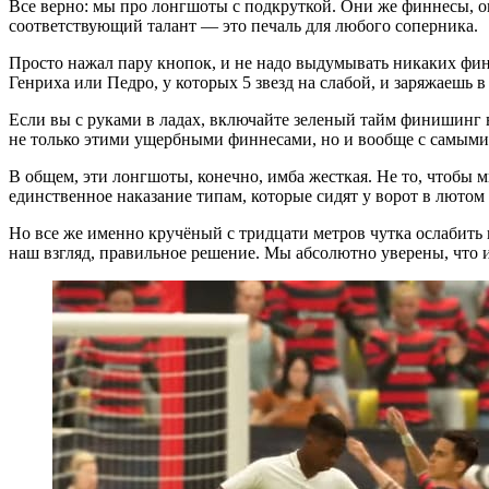
Все верно: мы про лонгшоты с подкруткой. Они же финнесы, он
соответствующий талант — это печаль для любого соперника.
Просто нажал пару кнопок, и не надо выдумывать никаких фин
Генриха или Педро, у которых 5 звезд на слабой, и заряжаешь 
Если вы с руками в ладах, включайте зеленый тайм финишинг в 
не только этими ущербными финнесами, но и вообще с самым
В общем, эти лонгшоты, конечно, имба жесткая. Не то, чтобы м
единственное наказание типам, которые сидят у ворот в лютом
Но все же именно кручёный с тридцати метров чутка ослабить н
наш взгляд, правильное решение. Мы абсолютно уверены, что и