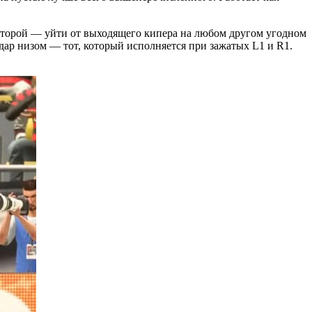
т второй — уйти от выходящего кипера на любом другом угодном
удар низом — тот, который исполняется при зажатых L1 и R1.