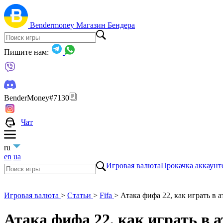
Bendermoney
Магазин Бендера
Пишите нам:
BenderMoney#7130
Чат
ru
en
ua
Игровая валюта
Прокачка аккаунт
Игровая валюта
>
Статьи
>
Fifa
>
Атака фифа 22, как играть в 
Атака фифа 22, как играть в 