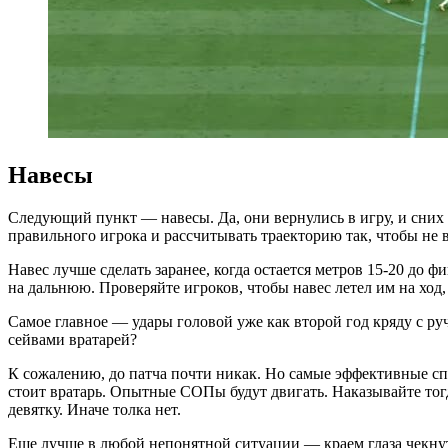
Навесы
Следующий пункт — навесы. Да, они вернулись в игру, и сних то
правильного игрока и рассчитывать траекторию так, чтобы не 
Навес лучше сделать заранее, когда остается метров 15-20 до
на дальнюю. Проверяйте игроков, чтобы навес летел им на ход, 
Самое главное — удары головой уже как второй год кряду с ру
сейвами вратарей?
К сожалению, до патча почти никак. Но самые эффективные спо
стоит вратарь. Опытные СОПы будут двигать. Наказывайте тог
девятку. Иначе толка нет.
Еще лучше в любой непонятной ситуации — краем глаза чекнуть