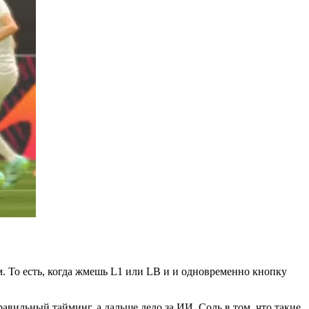
. То есть, когда жмешь L1 или LB и и одновременно кнопку
авильный тайминг, а дальше дело за ИИ. Соль в том, что такие