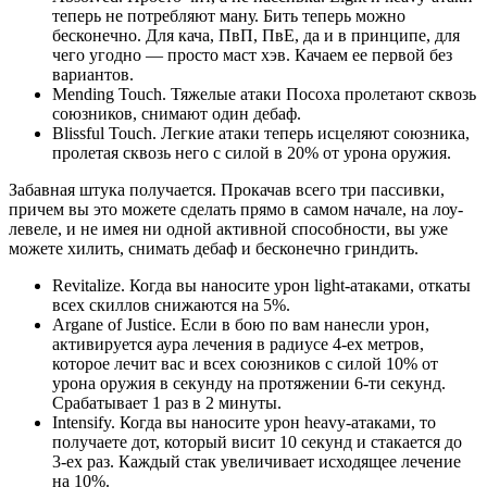
теперь не потребляют ману. Бить теперь можно
бесконечно. Для кача, ПвП, ПвЕ, да и в принципе, для
чего угодно — просто маст хэв. Качаем ее первой без
вариантов.
Mending Touch. Тяжелые атаки Посоха пролетают сквозь
союзников, снимают один дебаф.
Blissful Touch. Легкие атаки теперь исцеляют союзника,
пролетая сквозь него с силой в 20% от урона оружия.
Забавная штука получается. Прокачав всего три пассивки,
причем вы это можете сделать прямо в самом начале, на лоу-
левеле, и не имея ни одной активной способности, вы уже
можете хилить, снимать дебаф и бесконечно гриндить.
Revitalize. Когда вы наносите урон light-атаками, откаты
всех скиллов снижаются на 5%.
Argane of Justice. Если в бою по вам нанесли урон,
активируется аура лечения в радиусе 4-ех метров,
которое лечит вас и всех союзников с силой 10% от
урона оружия в секунду на протяжении 6-ти секунд.
Срабатывает 1 раз в 2 минуты.
Intensify. Когда вы наносите урон heavy-атаками, то
получаете дот, который висит 10 секунд и стакается до
3-ех раз. Каждый стак увеличивает исходящее лечение
на 10%.