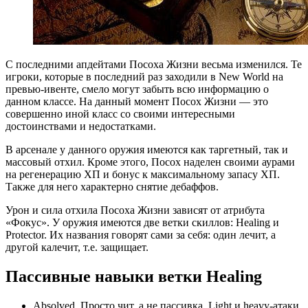
С последними апдейтами Посоха Жизни весьма изменился. Те
игроки, которые в последний раз заходили в New World на
превью-ивенте, смело могут забыть всю информацию о
данном классе. На данный момент Посох Жизни — это
совершенно иной класс со своими интересными
достоинствами и недостатками.
В арсенале у данного оружия имеются как таргетный, так и
массовый отхил. Кроме этого, Посох наделен своими аурами
на регенерацию ХП и бонус к максимальному запасу ХП.
Также для него характерно снятие дебаффов.
Урон и сила отхила Посоха Жизни зависят от атрибута
«Фокус». У оружия имеются две ветки скиллов: Healing и
Protector. Их названия говорят сами за себя: один лечит, а
другой калечит, т.е. защищает.
Пассивные навыки ветки Healing
Absolved. Просто чит, а не пассивка. Light и heavy-атаки