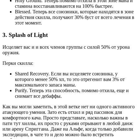
Holy Ground. Теперь помимо отхила в этой зоне мана и
стамина восстанавливаются на 100% быстрее.
Blessed. Теперь все союзники, которые находятся в зоне
действия скилла, получают 30% буст от всего лечения в
этот момент.
3. Splash of Light
Исцеляет вас и и всех членов группы с силой 50% от урона
оружия.
Перки скилла:
Shared Recovery. Если вы исцеляете союзника, у
которого менее 50% хп, то это отрегенит вам 3% от
максимального запаса маны.
Purify. Теперь эта способность, помимо отхила, еще и
снимает все дебаффы.
Как вы могли заметить, в этой ветке нет ни одного активного
атакующего умения. Зато есть отхил и ряд пассивок для
комфортного кача. Просто представьте, насколько важны в
пати тут хиллы, их просто с руками отрывают в любой данж
или арену Сприггана. Даже на Альфе, когда только добавили
экспедиции, в чате то и дело можно было встретить