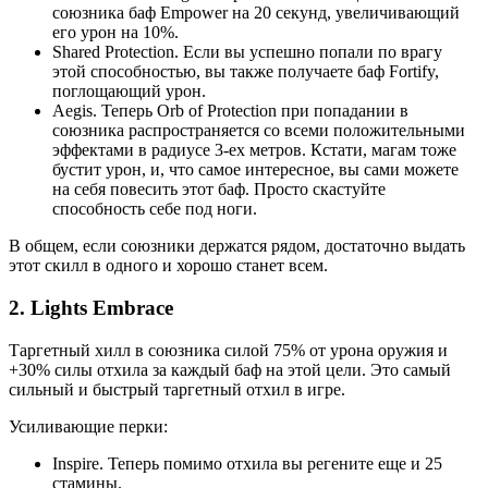
союзника баф Empower на 20 секунд, увеличивающий
его урон на 10%.
Shared Protection. Если вы успешно попали по врагу
этой способностью, вы также получаете баф Fortify,
поглощающий урон.
Aegis. Теперь Orb of Protection при попадании в
союзника распространяется со всеми положительными
эффектами в радиусе 3-ех метров. Кстати, магам тоже
бустит урон, и, что самое интересное, вы сами можете
на себя повесить этот баф. Просто скастуйте
способность себе под ноги.
В общем, если союзники держатся рядом, достаточно выдать
этот скилл в одного и хорошо станет всем.
2. Lights Embrace
Таргетный хилл в союзника силой 75% от урона оружия и
+30% силы отхила за каждый баф на этой цели. Это самый
сильный и быстрый таргетный отхил в игре.
Усиливающие перки:
Inspire. Теперь помимо отхила вы регените еще и 25
стамины.