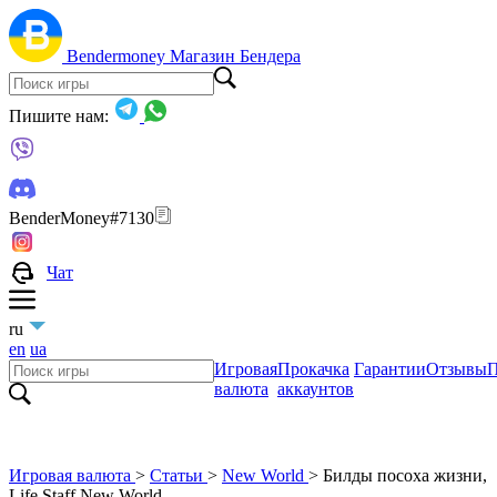
Bendermoney
Магазин Бендера
Пишите нам:
BenderMoney#7130
Чат
ru
en
ua
Игровая
Прокачка
Гарантии
Отзывы
П
валюта
аккаунтов
Игровая валюта
>
Статьи
>
New World
>
Билды посоха жизни,
Life Staff New World