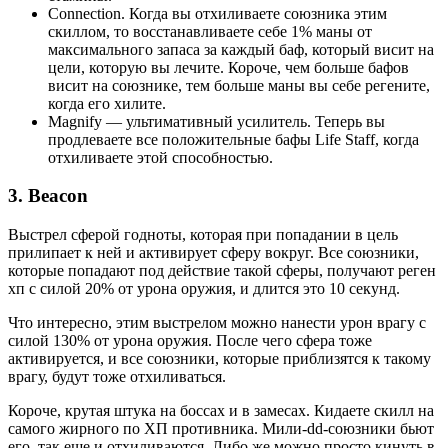
Connection. Когда вы отхиливаете союзника этим
скиллом, то восстанавливаете себе 1% маны от
максимального запаса за каждый баф, который висит на
цели, которую вы лечите. Короче, чем больше бафов
висит на союзнике, тем больше маны вы себе регените,
когда его хилите.
Magnify — ультимативный усилитель. Теперь вы
продлеваете все положительные бафы Life Staff, когда
отхиливаете этой способностью.
3. Beacon
Выстрел сферой годноты, которая при попадании в цель
прилипает к ней и активирует сферу вокруг. Все союзники,
которые попадают под действие такой сферы, получают реген
хп с силой 20% от урона оружия, и длится это 10 секунд.
Что интересно, этим выстрелом можно нанести урон врагу с
силой 130% от урона оружия. После чего сфера тоже
активируется, и все союзники, которые приблизятся к такому
врагу, будут тоже отхиливаться.
Короче, крутая штука на боссах и в замесах. Кидаете скилл на
самого жирного по ХП противника. Мили-dd-союзники бьют
его, так еще и отхиливаются. Либо же можно просто кинуть в