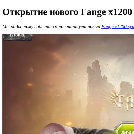
Открытие нового Fange x1200 
Мы рады тому событию что стартует новый
Fange x1200 ку