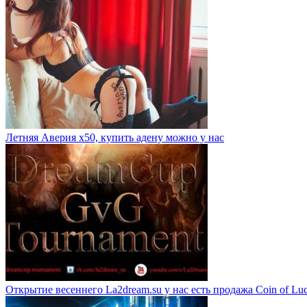
Летняя Аверия х50, купить адену можно у нас
Открытие весеннего La2dream.su у нас есть продажа Coin of Lu