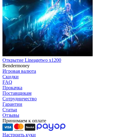
Открытие Lineagetwo x1200
Bendermoney
Игровая валюта
Скидки
FAQ
Прокачка
Поставщикам
Сотрудничество
Гарантии
Статьи
Отзывы
Принимаем к оплате
Настроить куки