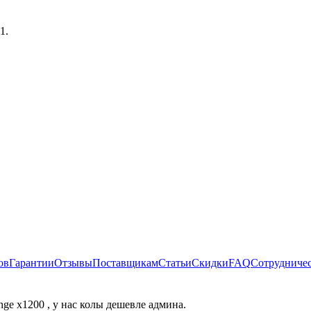
20
.
ов
Гарантии
Отзывы
Поставщикам
Статьи
Скидки
FAQ
Сотрудниче
ge x1200 , у нас колы дешевле админа.