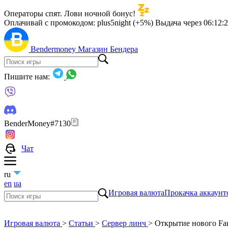
Операторы спят. Лови ночной бонус!
Оплачивай с промокодом:
plus5night (+5%)
Выдача через
06:12:
Bendermoney
Магазин Бендера
Пишите нам:
BenderMoney#7130
Чат
ru
en
ua
Игровая валюта
Прокачка аккаунт
Игровая валюта
>
Статьи
>
Сервер линч
>
Открытие нового Fan