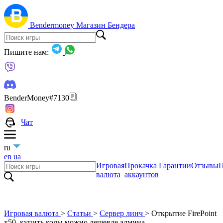
Bendermoney
Магазин Бендера
Пишите нам:
BenderMoney#7130
Чат
ru
en
ua
Игровая
Прокачка
Гарантии
Отзывы
П
валюта
аккаунтов
Игровая валюта
>
Статьи
>
Сервер линч
>
Открытие FirePoint
x50, купить колы можно дешевле админа.