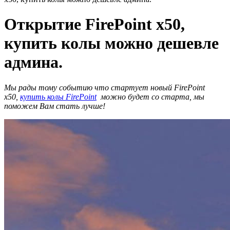
Открытие FirePoint x50,
купить колы можно дешевле
админа.
Мы рады тому событию что стартует новый FirePoint
x50,
купить колы FirePoint
можно будет со старта, мы
поможем Вам стать лучше!