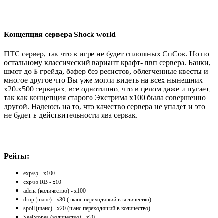
Концепция сервера Shock world
ПТС сервер, так что в игре не будет сплошных СпСов. Но по
остальному классический вариант крафт- пвп сервера. Банки,
шмот до Б грейда, бафер без ресистов, облегченные квесты и
многое другое что Вы уже могли видеть на всех нынешних
х20-х500 серверах, все однотипно, что в целом даже и пугает,
так как концепция старого Экстрима х100 была совершенно
другой. Надеюсь на то, что качество сервера не упадет и это
не будет в действительности ява сервак.
Рейты:
exp/sp - х100
exp/sp RB - x10
adena (количество) - х100
drop (шанс) - х30 ( шанс переходящий в количество)
spoil (шанс) - х20 (шанс переходящий в количество)
SealStones (количество) - х20