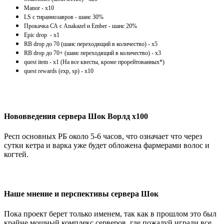
Manor - x10
LS с тираннозавров - шанс 30%
Прокачка СА с Anakazel и Ember - шанс 20%
Epic drop - х1
RB drop до 70 (шанс переходящий в количество) - х5
RB drop до 70+ (шанс переходящий в количество) - х3
quest item - x1 (На все квесты, кроме прорейтованных*)
quest rewards (exp, sp) - x10
Нововведения сервера Шок Ворлд х100
Респ основных РБ около 5-6 часов, что означает что через
сутки кетра и варка уже будет обложена фармерами волос и
когтей.
Наше мнение и перспективы сервера Шок
Пока проект берет только именем, так как в прошлом это был
крайне мощный комплекс серверов, где пожалуй играли все