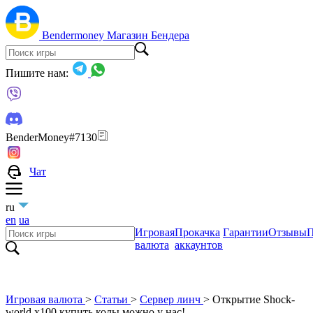
Bendermoney
Магазин Бендера
Пишите нам:
BenderMoney#7130
Чат
ru
en
ua
Игровая
Прокачка
Гарантии
Отзывы
П
валюта
аккаунтов
Игровая валюта
>
Статьи
>
Сервер линч
>
Открытие Shock-
world x100 купить колы можно у нас!