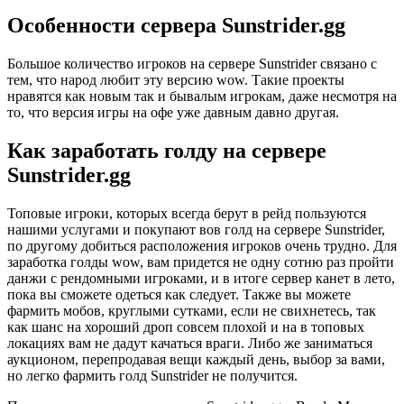
Особенности сервера Sunstrider.gg
Большое количество игроков на сервере Sunstrider связано с
тем, что народ любит эту версию wow. Такие проекты
нравятся как новым так и бывалым игрокам, даже несмотря на
то, что версия игры на офе уже давным давно другая.
Как заработать голду на сервере
Sunstrider.gg
Топовые игроки, которых всегда берут в рейд пользуются
нашими услугами и покупают вов голд на сервере Sunstrider,
по другому добиться расположения игроков очень трудно. Для
заработка голды wow, вам придется не одну сотню раз пройти
данжи с рендомными игроками, и в итоге сервер канет в лето,
пока вы сможете одеться как следует. Также вы можете
фармить мобов, круглыми сутками, если не свихнетесь, так
как шанс на хороший дроп совсем плохой и на в топовых
локациях вам не дадут качаться враги. Либо же заниматься
аукционом, перепродавая вещи каждый день, выбор за вами,
но легко фармить голд Sunstrider не получится.