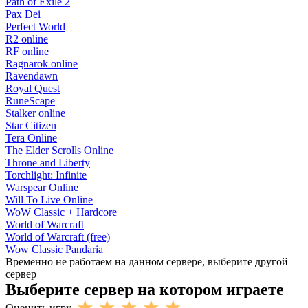
Path of Exile 2
Pax Dei
Perfect World
R2 online
RF online
Ragnarok online
Ravendawn
Royal Quest
RuneScape
Stalker online
Star Citizen
Tera Online
The Elder Scrolls Online
Throne and Liberty
Torchlight: Infinite
Warspear Online
Will To Live Online
WoW Classic + Hardcore
World of Warcraft
World of Warcraft (free)
Wow Classic Pandaria
Временно не работаем на данном сервере, выберите другой
сервер
Выберите сервер на котором играете
Оценить игру