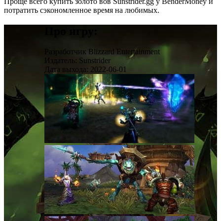
Проще всего купить золото вов Sunstrider.gg у BenderMoney и
потратить сэкономленное время на любимых.
Про игру:
Разработчик
Blizzard Entertainment
Издатель:
Sunstrider
Дата выхода:
2022-06-01