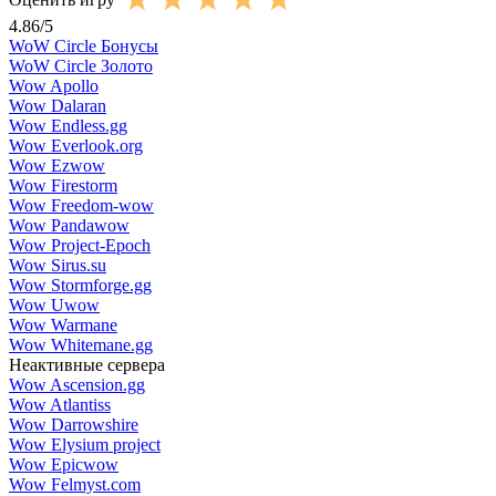
4.86
/
5
WoW Circle Бонусы
WoW Circle Золото
Wow Apollo
Wow Dalaran
Wow Endless.gg
Wow Everlook.org
Wow Ezwow
Wow Firestorm
Wow Freedom-wow
Wow Pandawow
Wow Project-Epoch
Wow Sirus.su
Wow Stormforge.gg
Wow Uwow
Wow Warmane
Wow Whitemane.gg
Неактивные сервера
Wow Ascension.gg
Wow Atlantiss
Wow Darrowshire
Wow Elysium project
Wow Epicwow
Wow Felmyst.com