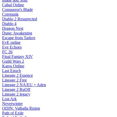
Blade and Soul
Cabal Online
Conqueror's Blade
Corepunk
Diablo 2 Resurrected
Diablo 4
Dragon Nest
Dune: Awakening
Escape from Tarkov
EvE online
Eve Echoes
FC 26
Final Fantasy XIV
Guild Wars 2
Karos Online
Last Epoch
Lineage 2 Essence
Lineage 2 Free
Lineage 2 NA/EU + Aden
Lineage 2 RuOff
Lineage 2 legacy
Lost Ark
Neverwinter
ODIN: Valhalla Rising
Path of Exile