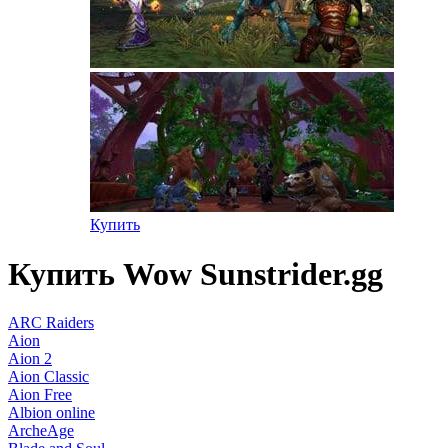
Купить
Купить Wow Sunstrider.gg
ARC Raiders
Aion
Aion 2
Aion Classic
Aion Free
Albion online
ArcheAge