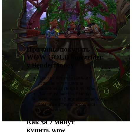
Причины покупать
WOW GOLD Sunstrider
у Bendermoney
Цена на вов голд намного
дешевле чем у админа
Sunstrider.gg скидки до 90%.
Доставим заказ за 7 минут
Wow золото Sunstrider.gg добыли
обычные игроки, игровыми
способами.
Как за 7 минут
купить wow