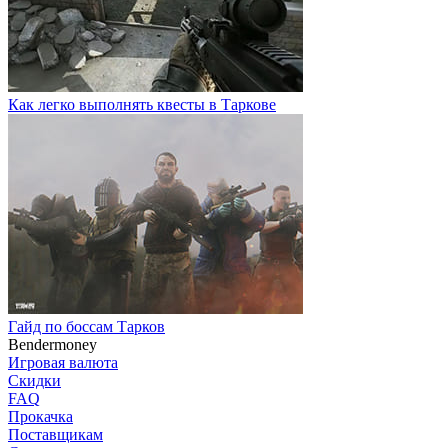
Как легко выполнять квесты в Таркове
Гайд по боссам Тарков
Bendermoney
Игровая валюта
Скидки
FAQ
Прокачка
Поставщикам