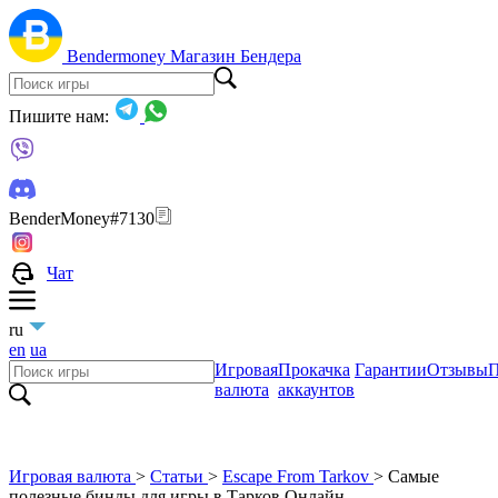
Bendermoney
Магазин Бендера
Пишите нам:
BenderMoney#7130
Чат
ru
en
ua
Игровая
Прокачка
Гарантии
Отзывы
П
валюта
аккаунтов
Игровая валюта
>
Статьи
>
Escape From Tarkov
>
Самые
полезные бинды для игры в Тарков Онлайн