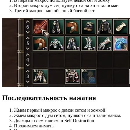
В первый макрос используем демон сет и хомку.
Второй макрос дум сет, пушку с са на хп и талисман
Третий макрос наш обычный боевой сет.
Последовательность нажатия
Жмем первый макрос с демон сетом и хомкой.
Жмем макрос с дум сетом, пушкой с са и талисманом.
Дважды юзаем талисман Self Destruction
Прожимаем лимиты