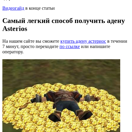
Видеогайд
в конце статьи
Самый легкий способ получить адену
Asterios
На нашем сайте вы сможете
купить адену астериос
в течении
7 минут, просто переходите
по ссылке
или напишите
оператору.