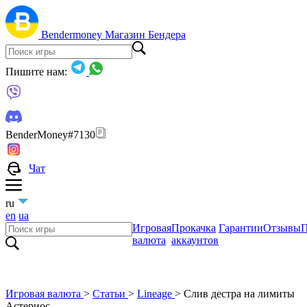
Bendermoney
Магазин Бендера
Пишите нам:
BenderMoney#7130
Чат
ru
en
ua
Игровая
Прокачка
Гарантии
Отзывы
П
валюта
аккаунтов
Игровая валюта
>
Статьи
>
Lineage
>
Слив дестра на лимиты
Астериос