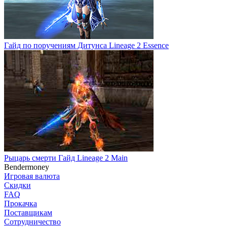
Гайд по поручениям Дитунса Lineage 2 Essence
Рыцарь смерти Гайд Lineage 2 Main
Bendermoney
Игровая валюта
Скидки
FAQ
Прокачка
Поставщикам
Сотрудничество