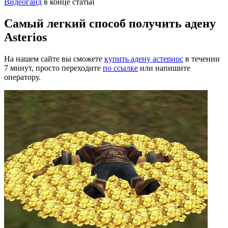
Видеогайд
в конце статьи
Самый легкий способ получить адену
Asterios
На нашем сайте вы сможете
купить адену астериос
в течении
7 минут, просто переходите
по ссылке
или напишите
оператору.