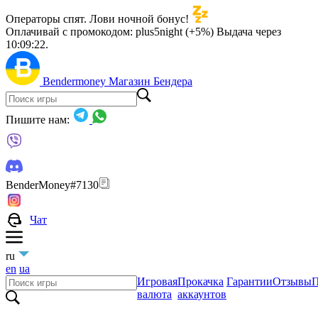
Операторы спят. Лови ночной бонус!
Оплачивай с промокодом:
plus5night (+5%)
Выдача через
10:09:21
.
Bendermoney
Магазин Бендера
Пишите нам:
BenderMoney#7130
Чат
ru
en
ua
Игровая
Прокачка
Гарантии
Отзывы
П
валюта
аккаунтов