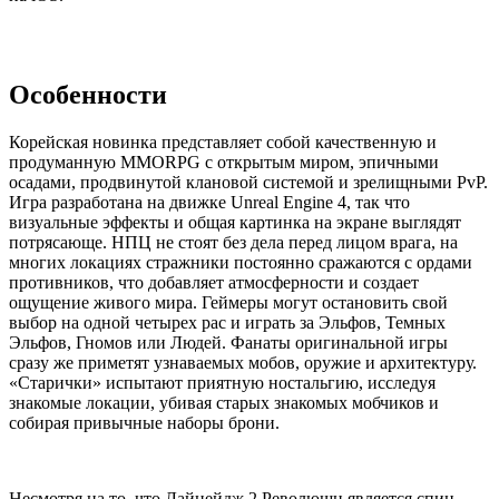
Особенности
Корейская новинка представляет собой качественную и
продуманную MMORPG с открытым миром, эпичными
осадами, продвинутой клановой системой и зрелищными PvP.
Игра разработана на движке Unreal Engine 4, так что
визуальные эффекты и общая картинка на экране выглядят
потрясающе. НПЦ не стоят без дела перед лицом врага, на
многих локациях стражники постоянно сражаются с ордами
противников, что добавляет атмосферности и создает
ощущение живого мира. Геймеры могут остановить свой
выбор на одной четырех рас и играть за Эльфов, Темных
Эльфов, Гномов или Людей. Фанаты оригинальной игры
сразу же приметят узнаваемых мобов, оружие и архитектуру.
«Старички» испытают приятную ностальгию, исследуя
знакомые локации, убивая старых знакомых мобчиков и
собирая привычные наборы брони.
Несмотря на то, что Лайнейдж 2 Революшн является спин-