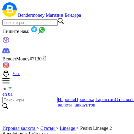
Bendermoney
Магазин Бендера
Пишите нам:
BenderMoney#7130
Чат
ru
en
ua
Игровая
Прокачка
Гарантии
Отзывы
П
валюта
аккаунтов
Игровая валюта
>
Статьи
>
Lineage
>
Релиз Lineage 2
Revolution в Тайланде