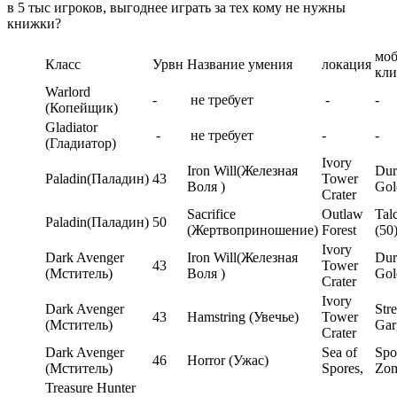
в 5 тыс игроков, выгоднее играть за тех кому не нужны
книжки?
моб
Класс
Урвн
Название умения
локация
кли
Warlord
-
не требует
-
-
(Копейщик)
Gladiator
-
не требует
-
-
(Гладиатор)
Ivory
Iron Will(Железная
Dur
Paladin(Паладин)
43
Tower
Воля )
Gol
Crater
Sacrifice
Outlaw
Talc
Paladin(Паладин)
50
(Жертвоприношение)
Forest
(50
Ivory
Dark Avenger
Iron Will(Железная
Dur
43
Tower
(Мститель)
Воля )
Gol
Crater
Ivory
Dark Avenger
Str
43
Hamstring (Увечье)
Tower
(Мститель)
Gar
Crater
Dark Avenger
Sea of
Spo
46
Horror (Ужас)
(Мститель)
Spores,
Zom
Treasure Hunter