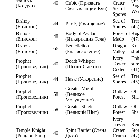
Warlock
(40)
40
Cubic (Призвать
Crater,
(Колдун)
Bug
Связывающий Куб)
Sea of
War
Spores
Bishop
Sea of
Tre
44
Purify (Очищение)
(Епископ)
Spores
(45
Bishop
Body of Avatar
Forest of
Bug
48
(Епископ)
(Инкарнация Тела)
Mado
(47
Bishop
Benediction
Dragon
Kni
66
(Епископ)
(Благословение)
Valley
shot
Ivory
Enh
Prophet
Death Whisper
40
Tower
sno
(Проповедник)
(Шепот Смерти)
Crater
(41
Prophet
Sea of
Tre
44
Haste (Ускорение)
(Проповедник)
Spores
(45
Greater Might
Prophet
Outlaw
Oh 
58
(Великое
(Проповедник)
Forest
Sha
Могущество)
Prophet
Greater Shield
Outlaw
Oh 
58
(Проповедник)
(Великий Щит)
Forest
Sha
Ivory
Tower
Rei
Temple Knight
Spirit Barrier (Стена
Crater,
Sto
40
(Рыцарь Евы)
Духа)
Cruma
(42