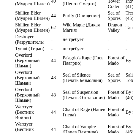
40
Tower
sno
(Мудрец Шилен)
(Шепот Смерти)
Crater
(41
Shillien Elder
Sea of
Tre
44
Purify (Очищение)
(Мудрец Шилен)
Spores
(45
Shillien Elder
Wild Magic (Дикая
Dragon
62
Tan
(Мудрец Шилен)
Магия)
Valley
Destroyer
-
не требует
-
-
(Разрушитель)
Tyrant (Тиран)
-
не требует
-
-
Overlord
Pa'agrio's Rage (Гнев
Forest of
(Верховный
44
By 
Паагрио)
Mado
Шаман)
Overlord
Seal of Silence
Sea of
Sal
(Верховный
48
(Печать Безмолвия)
Spores
Tot
Шаман)
Overlord
Seal of Suspension
Forest of
By 
(Верховный
48
(Печать Отставания)
Mado
(46
Шаман)
Warcryer
Chant of Rage (Напев
Forest of
(Вестник
44
By 
Гнева)
Mado
Войны)
Warcryer
Chant of Vampire
Forest of
By 
(Вестник
44
(Напев Вампира)
Mado
(46