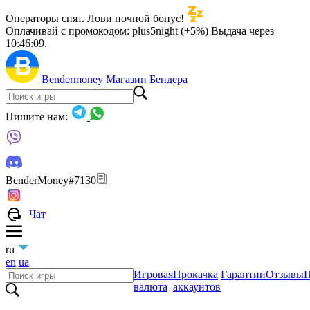
Операторы спят. Лови ночной бонус!
Оплачивай с промокодом:
plus5night (+5%)
Выдача через
10:46:07
.
Bendermoney
Магазин Бендера
Пишите нам:
BenderMoney#7130
Чат
ru
en
ua
Игровая
Прокачка
Гарантии
Отзывы
П
валюта
аккаунтов