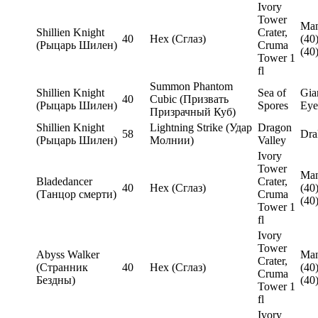
Ivory
Tower
Man
Shillien Knight
Crater,
40
Hex (Сглаз)
(40)
(Рыцарь Шилен)
Cruma
(40
Tower 1
fl
Summon Phantom
Shillien Knight
Sea of
Gia
40
Cubic (Призвать
(Рыцарь Шилен)
Spores
Eye
Призрачный Куб)
Shillien Knight
Lightning Strike (Удар
Dragon
58
Dra
(Рыцарь Шилен)
Молнии)
Valley
Ivory
Tower
Man
Bladedancer
Crater,
40
Hex (Сглаз)
(40)
(Танцор смерти)
Cruma
(40
Tower 1
fl
Ivory
Tower
Abyss Walker
Man
Crater,
(Странник
40
Hex (Сглаз)
(40)
Cruma
Бездны)
(40
Tower 1
fl
Ivory