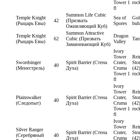
Tower 1
roc
fl
Summon Life Cubic
Temple Knight
Sea of
Gol
42
(Призвать
(Рыцарь Евы)
Spores
buh
Оживляющий Куб)
Summon Attractive
Temple Knight
Dragon
62
Cubic (Призвать
Tan
(Рыцарь Евы)
Valley
Заманивающий Куб)
Ivory
Tower
Rei
Swordsinger
Spirit Barrier (Стена
Crater,
Sto
40
(Менестрель)
Духа)
Cruma
(42
Tower 1
roc
fl
Ivory
Tower
Rei
Plainswalker
Spirit Barrier (Стена
Crater,
Sto
40
(Следопыт)
Духа)
Cruma
(42
Tower 1
roc
fl
Ivory
Tower
Rei
Silver Ranger
Spirit Barrier (Стена
Crater,
Sto
(Серебряный
40
Духа)
Cruma
(42