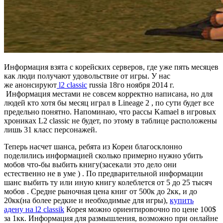
Информация взята с корейских серверов, где уже пять месяцев
как люди получают удовольствие от игры. У нас
же анонсируют
l2 classic
russia 18го ноября 2014 г.
Информация местами не совсем корректно написана, но для
людей кто хотя бы месяц играл в Lineage 2 , по сути будет все
предельно понятно. Напоминаю, что рассы Kamael в игровых
хрониках L2 classic не будет, по этому в таблице расположены
лишь 31 класс персонажей.
Теперь насчет шанса, ребята из Кореи благосклонно
поделились информацией сколько примерно нужно убить
мобов что-бы выбить книгу(засекали это дело они
естественно не в уме ) . По предварительной информации
шанс выбить ту или иную книгу колеблется от 5 до 25 тысяч
мобов . Средне рыночная цена книг от 500к до 2кк, и до
20кк(на более редкие и необходимые для игры),
купить
адену
на l2 classik
Корея можно ориентировочно по цене 100$
за 1кк. Информация для размышления, возможно при онлайне