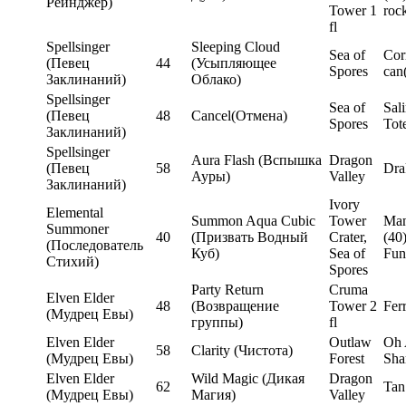
Рейнджер)
Tower 1
roc
fl
Spellsinger
Sleeping Cloud
Sea of
Cor
(Певец
44
(Усыпляющее
Spores
can
Заклинаний)
Облако)
Spellsinger
Sea of
Sal
(Певец
48
Cancel(Отмена)
Spores
Tot
Заклинаний)
Spellsinger
Aura Flash (Вспышка
Dragon
(Певец
58
Dra
Ауры)
Valley
Заклинаний)
Ivory
Elemental
Summon Aqua Cubic
Tower
Man
Summoner
40
(Призвать Водный
Crater,
(40
(Последователь
Куб)
Sea of
Fun
Стихий)
Spores
Party Return
Cruma
Elven Elder
48
(Возвращение
Tower 2
Fer
(Мудрец Евы)
группы)
fl
Elven Elder
Outlaw
Oh 
58
Clarity (Чистота)
(Мудрец Евы)
Forest
Sha
Elven Elder
Wild Magic (Дикая
Dragon
62
Tan
(Мудрец Евы)
Магия)
Valley