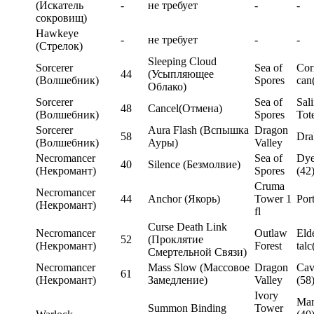
(Искатель
-
не требует
-
-
сокровищ)
Hawkeye
-
не требует
-
-
(Стрелок)
Sleeping Cloud
Sorcerer
Sea of
Cor
44
(Усыпляющее
(Волшебник)
Spores
can
Облако)
Sorcerer
Sea of
Sal
48
Cancel(Отмена)
(Волшебник)
Spores
Tot
Sorcerer
Aura Flash (Вспышка
Dragon
58
Dra
(Волшебник)
Ауры)
Valley
Necromancer
Sea of
Dye
40
Silence (Безмолвие)
(Некромант)
Spores
(42
Cruma
Necromancer
44
Anchor (Якорь)
Tower 1
Por
(Некромант)
fl
Curse Death Link
Necromancer
Outlaw
Eld
52
(Проклятие
(Некромант)
Forest
talc
Смертельной Связи)
Necromancer
Mass Slow (Массовое
Dragon
Cav
61
(Некромант)
Замедление)
Valley
(58
Ivory
Man
Summon Binding
Tower