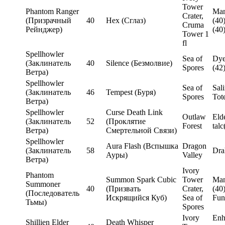
Tower
Phantom Ranger
Man
Crater,
(Призрачный
40
Hex (Сглаз)
(40)
Cruma
Рейнджер)
(40
Tower 1
fl
Spellhowler
Sea of
Dye
(Заклинатель
40
Silence (Безмолвие)
Spores
(42
Ветра)
Spellhowler
Sea of
Sal
(Заклинатель
46
Tempest (Буря)
Spores
Tot
Ветра)
Spellhowler
Curse Death Link
Outlaw
Eld
(Заклинатель
52
(Проклятие
Forest
talc
Ветра)
Смертельной Связи)
Spellhowler
Aura Flash (Вспышка
Dragon
(Заклинатель
58
Dra
Ауры)
Valley
Ветра)
Ivory
Phantom
Summon Spark Cubic
Tower
Man
Summoner
40
(Призвать
Crater,
(40
(Последователь
Искрящийся Куб)
Sea of
Fun
Тьмы)
Spores
Ivory
Enh
Shillien Elder
Death Whisper