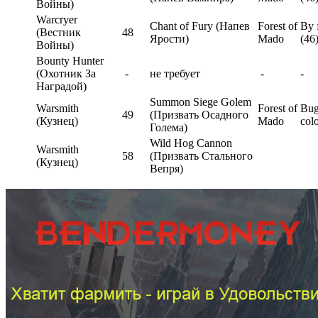
Войны)
Warcryer
Chant of Fury (Напев
Forest of
By 
(Вестник
48
Ярости)
Mado
(46
Войны)
Bounty Hunter
(Охотник За
-
не требует
-
-
Наградой)
Summon Siege Golem
Warsmith
Forest of
Bug
49
(Призвать Осадного
(Кузнец)
Mado
col
Голема)
Wild Hog Cannon
Warsmith
58
(Призвать Стального
(Кузнец)
Вепря)