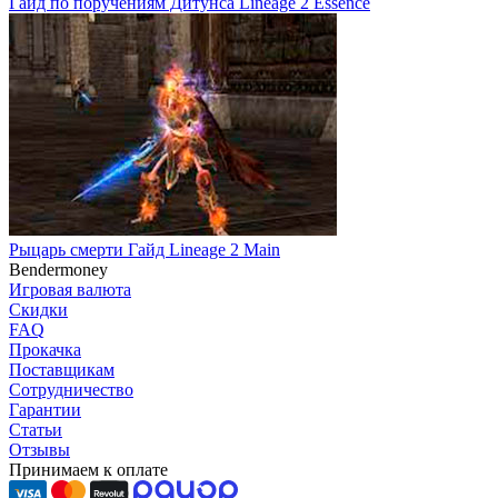
Гайд по поручениям Дитунса Lineage 2 Essence
Рыцарь смерти Гайд Lineage 2 Main
Bendermoney
Игровая валюта
Скидки
FAQ
Прокачка
Поставщикам
Сотрудничество
Гарантии
Статьи
Отзывы
Принимаем к оплате