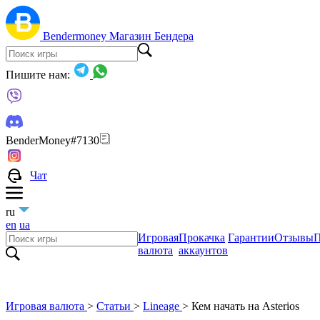
Bendermoney
Магазин Бендера
Пишите нам:
BenderMoney#7130
Чат
ru
en
ua
Игровая
Прокачка
Гарантии
Отзывы
П
валюта
аккаунтов
Игровая валюта
>
Статьи
>
Lineage
>
Кем начать на Asterios