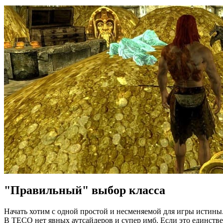
"Правильный" выбор класса
Начать хотим с одной простой и несменяемой для игры истины.
В ТЕСО нет явных аутсайдеров и супер имб. Если это единствен