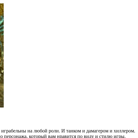
 играбельны на любой роли. И танком и дамагером и хиллером.
го персонажа, который вам нравится по виду и стилю игры.