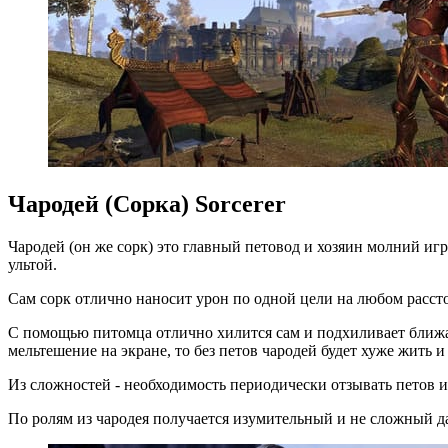
Чародей (Сорка) Sorcerer
Чародей (он же сорк) это главный петовод и хозяин молний и
ультой.
Сам сорк отлично наносит урон по одной цели на любом расст
С помощью питомца отлично хилится сам и подхиливает ближай
мельтешение на экране, то без петов чародей будет хуже жить 
Из сложностей - необходимость периодически отзывать петов
По ролям из чародея получается изумительный и не сложный д