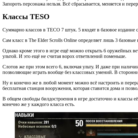
Запороть персонажа нельзя. Всё сбрасывается, меняется и перер
Классы TESO
Суммарно классов в ТЕСО 7 штук. 5 входят в базовое издание 
Сам класс в The Elder Scrolls Online определяет лишь 3 базовы
Однако кроме этого в игре ещё можно открыть 6 оружейных вет
ультой. И это ещё не считая ворох ответвлений поменьше.
Слотов же при этом всего 6, включая ульту. И даже при наличи
позволяющие играть вообще без классовых умений. В сторонни
Ну и конечно же в любой момент можно всё настроить и перера
бесплатная станция вооружения, которая ставится дома и позв
В общем свободы билдостроения в игре достаточно и классы её
конечно же у каждого класса есть.