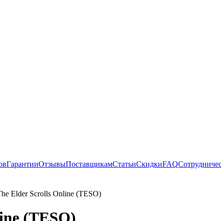
ов
Гарантии
Отзывы
Поставщикам
Статьи
Скидки
FAQ
Сотрудниче
he Elder Scrolls Online (TESO)
line (TESO)