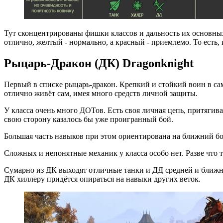
Тут сконцентрированы фишки классов и дальность их основных 
отлично, желтый - нормально, а красный - приемлемо. То есть,
Рыцарь-Дракон (ДК) Dragonknight
Первый в списке рыцарь-дракон. Крепкий и стойкий воин в са
отлично живёт сам, имея много средств личной защиты.
У класса очень много ДОТов. Есть своя личная цепь, притягив
свою сторону казалось бы уже проигранный бой.
Большая часть навыков при этом ориентирована на ближний б
Сложных и непонятные механик у класса особо нет. Разве что 
Сумарно из ДК выходят отличные танки и ДД средней и ближне
ДК хиллеру придётся опираться на навыки других веток.