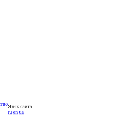
ство
Язык сайта
ru
en
ua