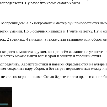
аспределяется. Ну разве что кроме самого класса.
с Морровиндом, а 2 - некромант и мастер рун приобретаются вме
е ветки умений. По 5 обычных навыков и 1 ульте на ветку. Ну и к
ок, 2 военных, 4 гильдии, а также стать вампиром или оборотне
и второго комплекта оружия, вы при всём желании не утащите в б
х ветках можно найти всё: и урон и защиту и хороший отхил.
спределить. Характеристики и навыки сбрасываются на алтаре в 
оляет сохранить пару сборок и без затрат переключаться между 
 не сильно ограничивают. Смело берите то, что нравится и вооб