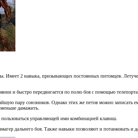
гры. Имеет 2 навыка, призывающих постоянных питомцев. Летуче
оянии и быстро передвигается по полю боя с помощью телепорта
шую пару союзников. Однако этих же петов можно записать ему
и меньше дамажить.
 и пользоваться управляющей ими комбинацией клавиш.
амагер дальнего боя. Также навыки позволяют и потанковать и 