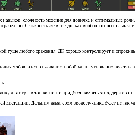
навыков, сложность механик для новичка и оптимальные роли. Т
 играбельно. Сложность же в звёздочках вообще относительная, 
мой гуще любого сражения. ДК хорошо контролирует и опрокиды
ающая мобов, а использование любой ульты мгновенно восстанавл
ой.
танку для игры в топ контенте придётся научиться поддерживать
й дистанции. Дальним дамагером вроде лучника будет не так уд