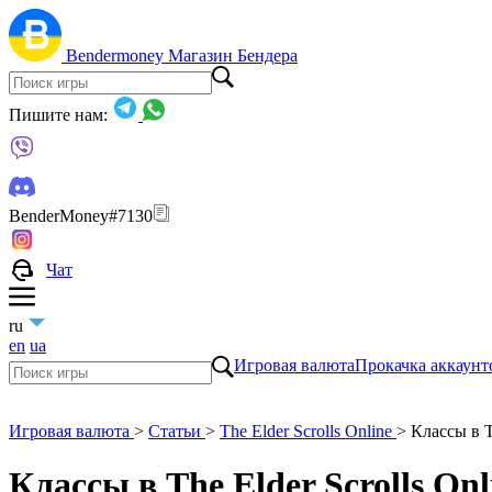
Bendermoney
Магазин Бендера
Пишите нам:
BenderMoney#7130
Чат
ru
en
ua
Игровая валюта
Прокачка аккаунт
Игровая валюта
>
Статьи
>
The Elder Scrolls Online
>
Классы в T
Классы в The Elder Scrolls On