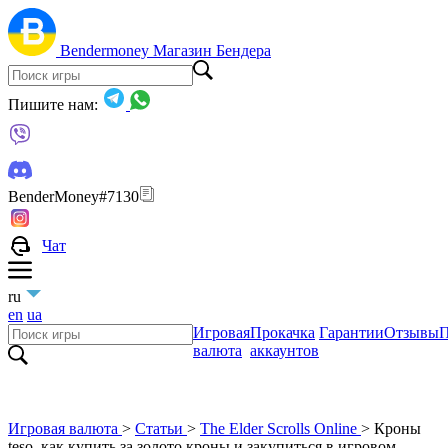
Bendermoney
Магазин Бендера
Пишите нам:
BenderMoney#7130
Чат
ru
en
ua
Игровая
Прокачка
Гарантии
Отзывы
П
валюта
аккаунтов
Игровая валюта
>
Статьи
>
The Elder Scrolls Online
>
Кроны
teso, как купить за золото кроны и закупиться в игровом