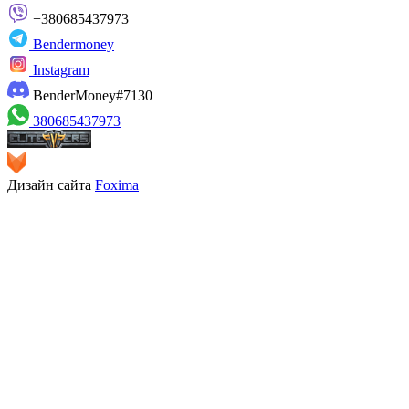
+380685437973
Bendermoney
Instagram
BenderMoney#7130
380685437973
Дизайн сайта
Foxima