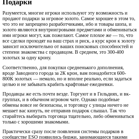
Подарки
Разумеется, многие игроки используют эту возможность и
продают подарки за игровое золото. Самое хорошее в этом то,
что это не запрещено разработчиками, ибо и товары шопа, и
золото являются внутриигровыми предметами и обмениваться
ими игроки могут, как пожелают. Самое плохое же — то, что
все сделки проходят на ваш страх и риск, а курс крон к золоту
зависит исключительно от ваших поисковых способностей и
степени знакомства с продавцом. В среднем, это 300-400
золотых за одну крону.
Соответственно, для покупки средненького дополнения,
вроде Заводного города за 2К крон, вам понадобится 600-
800К золотых — немало, но и вполне реально, если задаться
целью и не забывать крабить крафтовые ежедневки.
Продавцы же есть почти везде. Торгуют и в Гильдиях, и вк-
группах, и в обычном игровом чате. Однако подобные
обмены вовсе не безопасны, и торговцу с улицы ничего не
мешает вас кинуть, не отправив подарок слышал. Так что
старайтесь выбирать торговца тщательно, либо обмениваться
только с хорошими знакомыми.
Практически сразу после появления системы подарков в
сообществе ESO появились биржи, занимающиеся такими