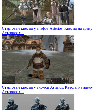
Стартовые квесты у эльфов Asterios. Квесты на адену
Астериос х1.
Стартовые квесты у гномов Asterios. Квесты на адену
Астериос х1.