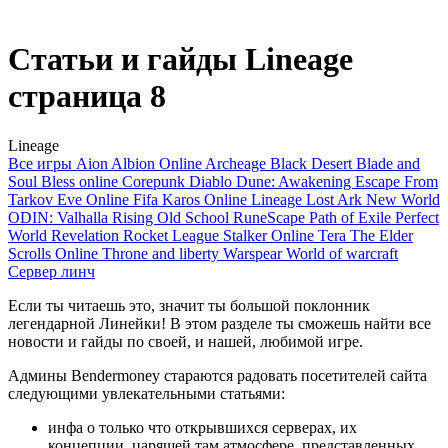
Статьи и гайды Lineage
страница 8
Lineage
Все игры
Aion
Albion Online
Archeage
Black Desert
Blade and
Soul
Bless online
Corepunk
Diablo
Dune: Awakening
Escape From
Tarkov
Eve Online
Fifa
Karos Online
Lineage
Lost Ark
New World
ODIN: Valhalla Rising
Old School RuneScape
Path of Exile
Perfect
World
Revelation
Rocket League
Stalker Online
Tera
The Elder
Scrolls Online
Throne and liberty
Warspear
World of warcraft
Сервер линч
Если ты читаешь это, значит ты большой поклонник
легендарной Линейки! В этом разделе ты сможешь найти все
новости и гайды по своей, и нашей, любимой игре.
Админы Bendermoney стараются радовать посетителей сайта
следующими увлекательными статьями:
инфа о только что открывшихся серверах, их
концепции, царящей там атмосфере, представленных