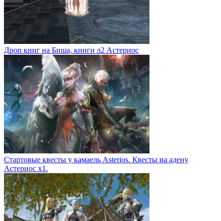
Дроп книг на Биша, книги л2 Астериос
Стартовые квесты у камаель Asterios. Квесты на адену
Астериос х1.