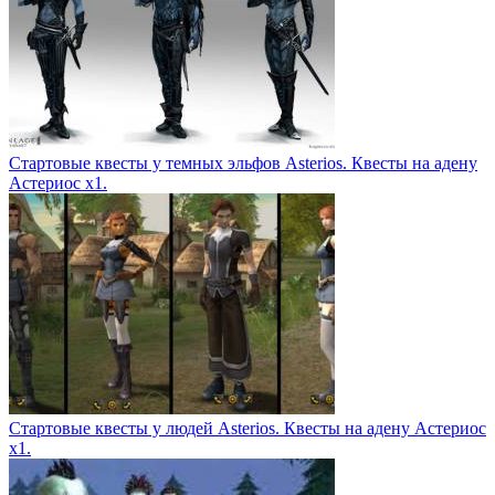
Стартовые квесты у темных эльфов Asterios. Квесты на адену
Астериос х1.
Стартовые квесты у людей Asterios. Квесты на адену Астериос
х1.