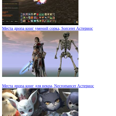
Места дропа книг умений сорка, Sorcerer Астериос
Места дропа книг для некра, Necromancer Астериос