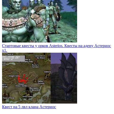
Стартовые квесты у орков Asterios. Квесты на адену Астериос
х1.
Квест на 5 лвл клана Астериос