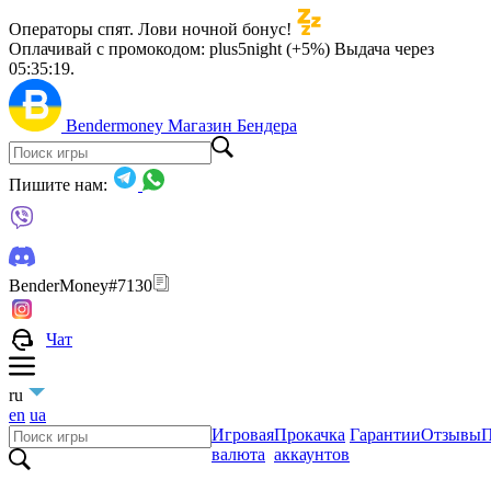
Операторы спят. Лови ночной бонус!
Оплачивай с промокодом:
plus5night (+5%)
Выдача через
05:35:18
.
Bendermoney
Магазин Бендера
Пишите нам:
BenderMoney#7130
Чат
ru
en
ua
Игровая
Прокачка
Гарантии
Отзывы
П
валюта
аккаунтов