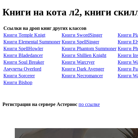
Книги на кота л2, книги скил
Ссылки на дроп книг других классов
Книги Temple Knigt
Книги SwordSinger
Книги Pla
Книги Elemental Summoner
Книги SpellSinger
Книги Elv
Книги SpellHowler
Книги Phantom Summoner
Книги Ph
Книги Bladedancer
Книги Shillien Knight
Книги Ins
Книги Soul Breaker
Книги Warcryer
Книги Wa
Амулеты Overlord
Книги Dark Avenger
Книги Pa
Книги Sorcerer
Книги Necromancer
Книги Wa
Книги Bishop
Регистрация на сервере Астериос
по ссылке