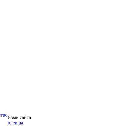
ство
Язык сайта
ru
en
ua