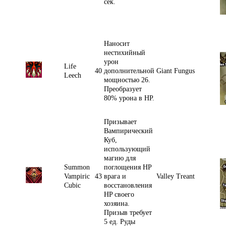
сек.
Наносит
нестихийный
урон
Life
40
дополнительной
Giant Fungus
Leech
мощностью 26.
Преобразует
80% урона в НР.
Призывает
Вампирический
Куб,
использующий
магию для
Summon
поглощения HP
Vampiric
43
врага и
Valley Treant
Cubic
восстановления
HP своего
хозяина.
Призыв требует
5 ед. Руды