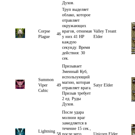
Духов.
Труп выделяет
облако, которое
отравляет
окружающих
Corpse
врагов, отнимая
Valley Treant
46
Plague
у них 41 HP
Elder
каждую
секунду. Время
действия: 30
сек.
Призывает
Змеиный Куб,
использующий
Summon
магию, которая
Viper
49
Satyr Elder
отравляет врага.
Cubic
Призыв требует
2 ед. Руды
Духов.
После удара
молнии враг
замедляется в
течение 15 сек.,
Lightning
58
после чего
Unicorn Elder