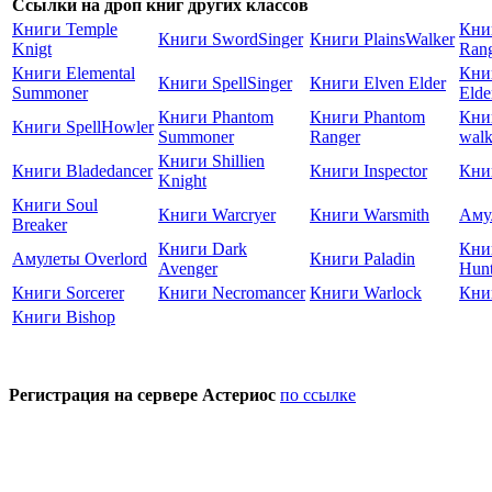
Ссылки на дроп книг других классов
Книги Temple
Книг
Книги SwordSinger
Книги PlainsWalker
Knigt
Ran
Книги Elemental
Книг
Книги SpellSinger
Книги Elven Elder
Summoner
Elde
Книги Phantom
Книги Phantom
Кни
Книги SpellHowler
Summoner
Ranger
walk
Книги Shillien
Книги Bladedancer
Книги Inspector
Книг
Knight
Книги Soul
Книги Warcryer
Книги Warsmith
Аму
Breaker
Книги Dark
Книг
Амулеты Overlord
Книги Paladin
Avenger
Hunt
Книги Sorcerer
Книги Necromancer
Книги Warlock
Кни
Книги Bishop
Регистрация на сервере Астериос
по ссылке