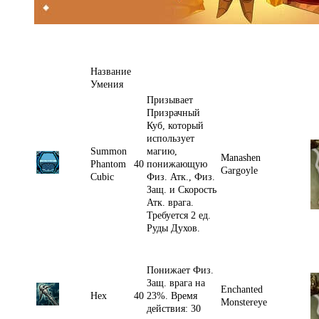
Название
Умения
Призывает
Призрачный
Куб, который
использует
Summon
магию,
Manashen
Phantom
40
понижающую
Gargoyle
Cubic
Физ. Атк., Физ.
Защ. и Скорость
Атк. врага.
Требуется 2 ед.
Руды Духов.
Понижает Физ.
Защ. врага на
Enchanted
Hex
40
23%. Время
Monstereye
действия: 30