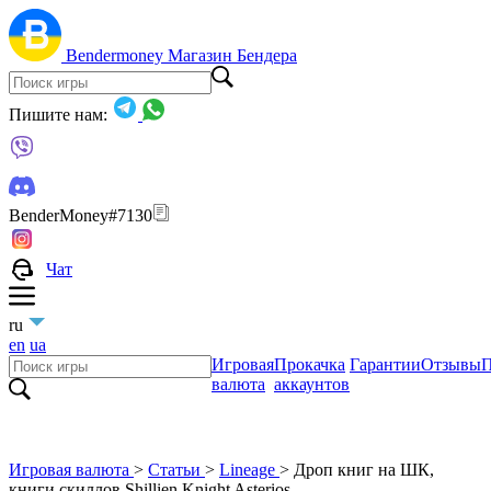
Bendermoney
Магазин Бендера
Пишите нам:
BenderMoney#7130
Чат
ru
en
ua
Игровая
Прокачка
Гарантии
Отзывы
П
валюта
аккаунтов
Игровая валюта
>
Статьи
>
Lineage
>
Дроп книг на ШК,
книги скиллов Shillien Knight Asterios