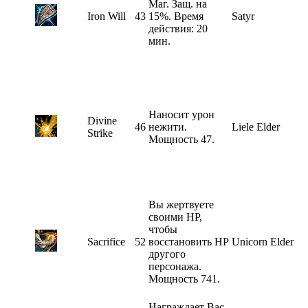
Маг. Защ. на
Iron Will
43
15%. Время
Satyr
действия: 20
мин.
Наносит урон
Divine
46
нежити.
Liele Elder
Strike
Мощность 47.
Вы жертвуете
своими HP,
чтобы
Sacrifice
52
восстановить HP
Unicorn Elder
другого
персонажа.
Мощность 741.
Награждает Вас