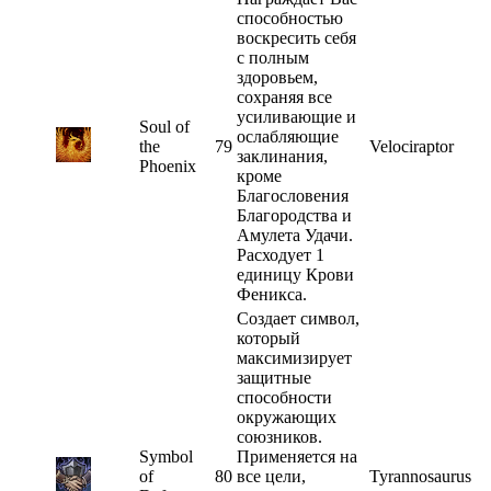
способностью
воскресить себя
с полным
здоровьем,
сохраняя все
усиливающие и
Soul of
ослабляющие
the
79
Velociraptor
заклинания,
Phoenix
кроме
Благословения
Благородства и
Амулета Удачи.
Расходует 1
единицу Крови
Феникса.
Создает символ,
который
максимизирует
защитные
способности
окружающих
союзников.
Symbol
Применяется на
of
80
все цели,
Tyrannosaurus