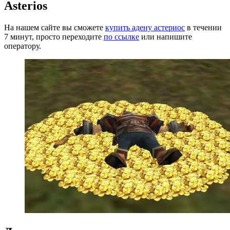
Asterios
На нашем сайте вы сможете
купить адену астериос
в течении
7 минут, просто переходите
по ссылке
или напишите
оператору.