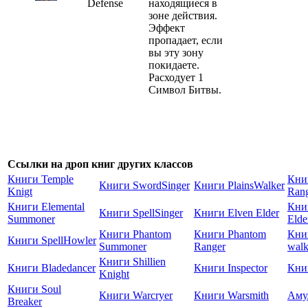
Defense
находящиеся в
зоне действия.
Эффект
пропадает, если
вы эту зону
покидаете.
Расходует 1
Символ Битвы.
Ссылки на дроп книг других классов
Книги Temple
Книг
Книги SwordSinger
Книги PlainsWalker
Knigt
Ran
Книги Elemental
Книг
Книги SpellSinger
Книги Elven Elder
Summoner
Elde
Книги Phantom
Книги Phantom
Кни
Книги SpellHowler
Summoner
Ranger
walk
Книги Shillien
Книги Bladedancer
Книги Inspector
Книг
Knight
Книги Soul
Книги Warcryer
Книги Warsmith
Аму
Breaker