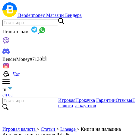
Bendermoney
Магазин Бендера
Пишите нам:
BenderMoney#7130
Чат
ru
en
ua
Игровая
Прокачка
Гарантии
Отзывы
П
валюта
аккаунтов
Игровая валюта
>
Статьи
>
Lineage
>
Книги на паладина
Астериос, книги скиллов Paladin