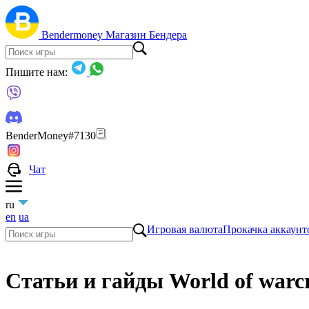
Bendermoney
Магазин Бендера
Пишите нам:
BenderMoney#7130
Чат
ru
en
ua
Игровая валюта
Прокачка аккаунт
Статьи и гайды World of warcr