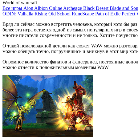
World of warcraft
Все игры
Aion
Albion Online
Archeage
Black Desert
Blade and So
ODIN: Valhalla Rising
Old School RuneScape
Path of Exile
Perfect
Вряд ли сейчас можно встретить человека, который хотя бы ра
более эта игра остается одной из самых популярных игр в сво
многие писатели современности и не только. Хотите почувствов
О такой немаловажной детали как сюжет WoW можно разговари
можно обещать точно, погрузившись и вникнув в этот мир хот
Огромное количество фанатов и фансервиса, постоянные допо
можно отнести к положительным моментам WoW.