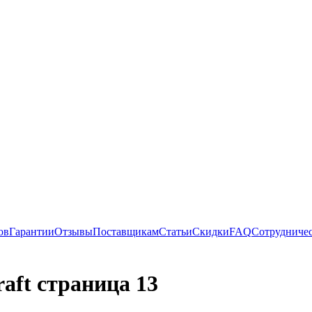
ов
Гарантии
Отзывы
Поставщикам
Статьи
Скидки
FAQ
Сотрудниче
aft страница 13