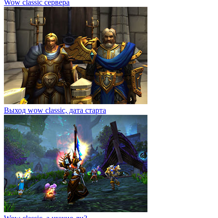
Wow classic сервера
Выход wow classic, дата старта