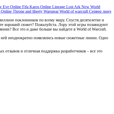
ov
Eve Online
Fifa
Karos Online
Lineage
Lost Ark
New World
s Online
Throne and liberty
Warspear
World of warcraft
Сервер линч
миллион поклонников по всему миру. Спустя десятилетие и
тите хороший сюжет? Пожалуйста. Лору этой игры позавидуют
иях? Все это и даже больше вы найдете в World of Warcraft.
в ней неоднократно появлялись новые сюжетные линии. Одно
 отзывов и отличная поддержка разработчиков – все это