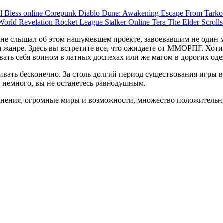
ul
Bless online
Corepunk
Diablo
Dune: Awakening
Escape From Tark
 World
Revelation
Rocket League
Stalker Online
Tera
The Elder Scroll
з не слышал об этом нашумевшем проекте, завоевавшим не один 
ем жанре. Здесь вы встретите все, что ожидаете от ММОРПГ. Хо
ать себя воином в латных доспехах или же магом в дорогих одеян
вать бесконечно. За столь долгий период существования игры 
ь немного, вы не останетесь равнодушным.
лнения, огромные миры и возможности, множество положительных