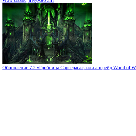
Wow classic, а нужно ли?
Обновление 7.2 «Гробница Саргераса», или апгрейд World of Wa