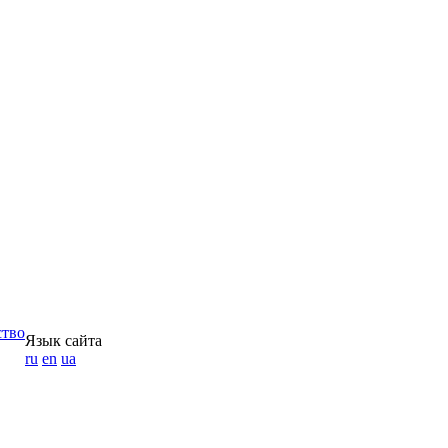
ство
Язык сайта
ru
en
ua