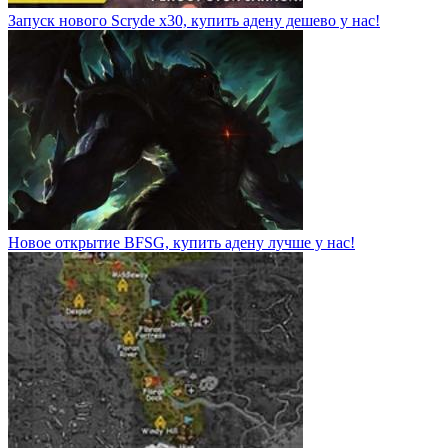
Запуск нового Scryde x30, купить адену дешево у нас!
Новое открытие BFSG, купить адену лучше у нас!