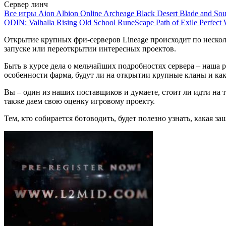
Сервер линч
Все игры
Aion
Albion Online
Archeage
Black Desert
Blade and So
ODIN: Valhalla Rising
Old School RuneScape
Path of Exile
Perfect
Открытие крупных фри-серверов Lineage происходит по нескольк
запуске или переоткрытии интересных проектов.
Быть в курсе дела о мельчайших подробностях сервера – наша 
особенности фарма, будут ли на открытии крупные кланы и ка
Вы – один из наших поставщиков и думаете, стоит ли идти на 
также даем свою оценку игровому проекту.
Тем, кто собирается ботоводить, будет полезно узнать, какая з