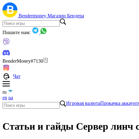
Bendermoney
Магазин Бендера
Пишите нам:
BenderMoney#7130
Чат
ru
en
ua
Игровая валюта
Прокачка аккаунт
Статьи и гайды Сервер линч 