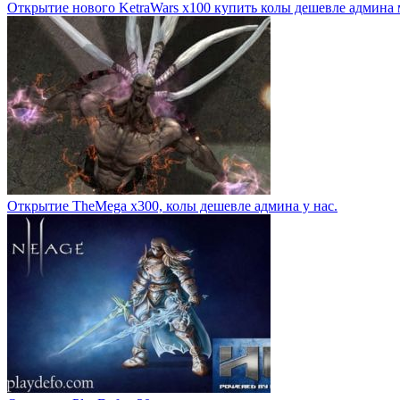
Открытие нового KetraWars x100 купить колы дешевле админа 
Открытие TheMega x300, колы дешевле админа у нас.