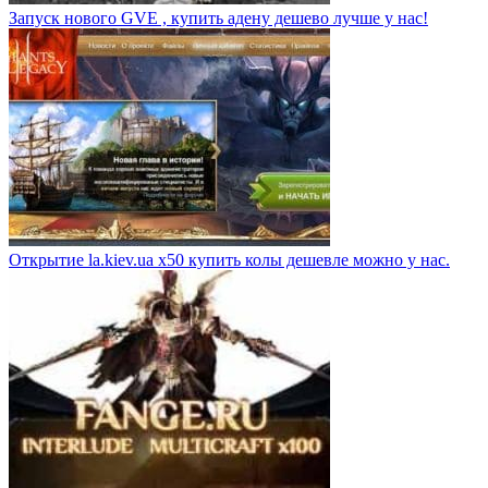
Запуск нового GVE , купить адену дешево лучше у нас!
Открытие la.kiev.ua x50 купить колы дешевле можно у нас.