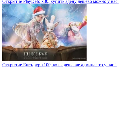
Открытие PlayDefo x30, купить адену дешево можно у нас.
Открытие Euro-pvp x100, колы дешевле админа это у нас !