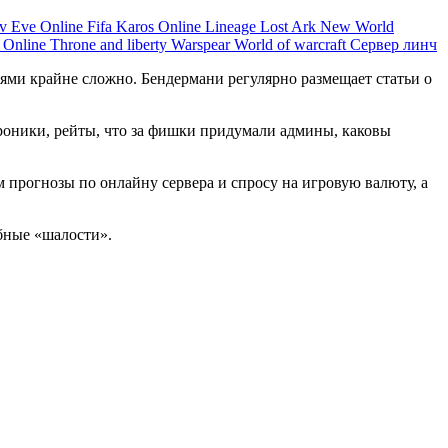
ov
Eve Online
Fifa
Karos Online
Lineage
Lost Ark
New World
s Online
Throne and liberty
Warspear
World of warcraft
Сервер линч
тями крайне сложно. Бендермани регулярно размещает статьи о
 хроники, рейты, что за фишки придумали админы, каковы
 прогнозы по онлайну сервера и спросу на игровую валюту, а
обные «шалости».