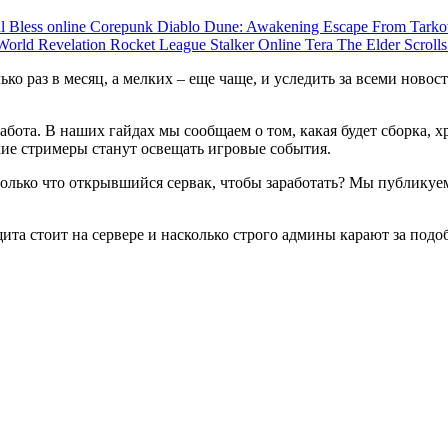
ul
Bless online
Corepunk
Diablo
Dune: Awakening
Escape From Tark
 World
Revelation
Rocket League
Stalker Online
Tera
The Elder Scroll
о раз в месяц, а мелких – еще чаще, и уследить за всеми новос
работа. В наших гайдах мы сообщаем о том, какая будет сборка,
кие стримеры станут освещать игровые события.
только что открывшийся сервак, чтобы заработать? Мы публикуем
ащита стоит на сервере и насколько строго админы карают за под