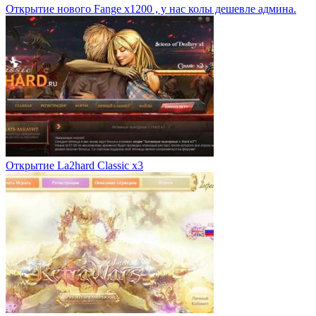
Открытие нового Fange x1200 , у нас колы дешевле админа.
Открытие La2hard Classic x3