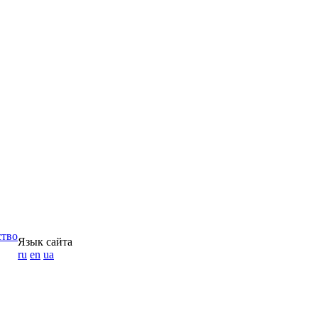
ство
Язык сайта
ru
en
ua