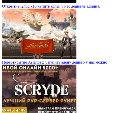
Открытие l2mid x10 купить колы, у нас дешевле админа.
Переоткрытие Asterios x7, купить адену дешево у нас можно!